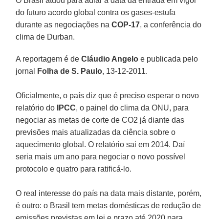
O Brasil atuou para adiar a data da entrada em vigor
do futuro acordo global contra os gases-estufa
durante as negociações na
COP-17
, a conferência do
clima de Durban.
A reportagem é de
Cláudio Angelo
e publicada pelo
jornal
Folha de S. Paulo
, 13-12-2011.
Oficialmente, o país diz que é preciso esperar o novo
relatório do
IPCC
, o painel do clima da ONU, para
negociar as metas de corte de CO2 já diante das
previsões mais atualizadas da ciência sobre o
aquecimento global. O relatório sai em 2014. Daí
seria mais um ano para negociar o novo possível
protocolo e quatro para ratificá-lo.
O real interesse do país na data mais distante, porém,
é outro: o Brasil tem metas domésticas de redução de
emissões previstas em lei e prazo até 2020 para