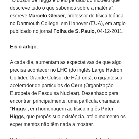
"O bóson de Higgs é o elo perdido do modelo que
descreve tudo o que sabemos sobre a matéria",
escreve
Marcelo Gleiser
, professor de física teórica
no Dartmouth College, em Hanover (EUA), em artgio
publicado no jornal
Folha de S. Paulo
, 04-12-2011.
Eis o artigo.
A cada dia, aumentam as expectativas de que algo
precisa acontecer no
LHC
(do inglês Large Hadron
Collider, Grande Colisor de Hádrons), o gigantesco
acelerador de partículas do
Cern
(Organização
Europeia de Pesquisa Nuclear). Desenhado para
encontrar, principalmente, uma partícula chamada
"
Higgs
", em homenagem ao físico inglês
Peter
Higgs
, que propôs sua existência, até o momento os
experimentos não têm nada a mostrar.