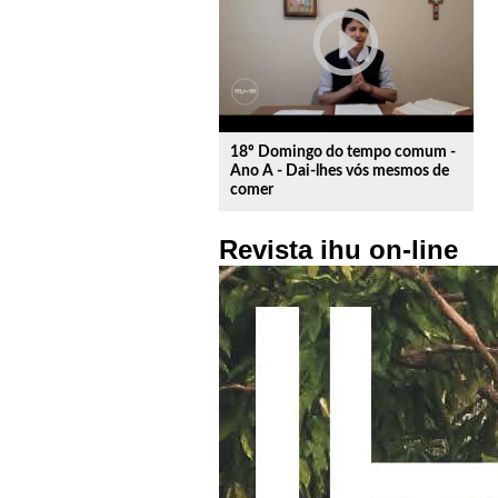
play_circle_outline
18º Domingo do tempo comum -
Ano A - Dai-lhes vós mesmos de
comer
Revista ihu on-line