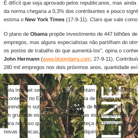
É difícil que seja aprovado pelos republicanos, mas aind
da norma chegaria a 0,3% dos contribuintes e pouco sign
estima o
New York Times
(17-9-11). Claro que vale como 
O plano de
Obama
propõe investimento de 447 bilhões de 
empregos, mas alguns especialistas não partilham do oti
os postos de trabalho do que aumentá-los", opina o conhec
John Hermann
(
www.bloomberg.com
, 27-9-11). Contribuí
280 mil empregos nos dois próximos anos, quantidade e
imperante.
Pela internet se organizam e alimentam as manifestações
aconteceu no Egito, é o
twitter
a via de contato preferida
aprenderam outras lições: o regime de
Mubarak
bloqueou 
um grupo de especialistas e ativistas está empenhado em 
para no caso que algo similar aconteça (//chronicle.com, 
novas técnicas, as redes sociais adquiriram um peso polí