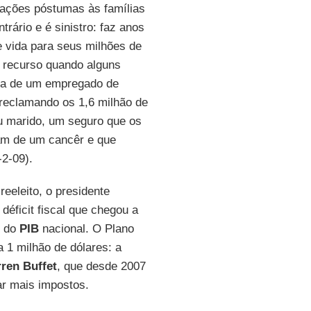
ações póstumas às famílias
rário e é sinistro: faz anos
 vida para seus milhões de
 recurso quando alguns
va de um empregado de
reclamando os 1,6 milhão de
eu marido, um seguro que os
am de um cancêr e que
-2-09).
eeleito, o presidente
éficit fiscal que chegou a
% do
PIB
nacional. O Plano
 a 1 milhão de dólares: a
ren Buffet
, que desde 2007
r mais impostos.