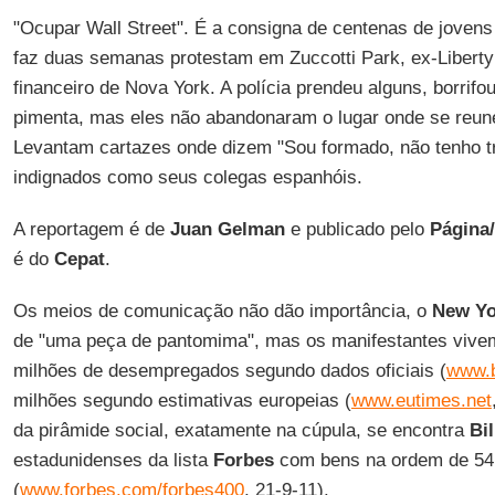
"
Ocupar Wall Street
". É a consigna de centenas de jovens
faz duas semanas protestam em Zuccotti Park, ex-Liberty
financeiro de Nova York. A polícia prendeu alguns, borrifo
pimenta, mas eles não abandonaram o lugar onde se reun
Levantam cartazes onde dizem "Sou formado, não tenho tr
indignados como seus colegas espanhóis.
A reportagem é de
Juan Gelman
e publicado pelo
Página
é do
Cepat
.
Os meios de comunicação não dão importância, o
New Yo
de "uma peça de pantomima", mas os manifestantes viv
milhões de desempregados segundo dados oficiais (
www.b
milhões segundo estimativas europeias (
www.eutimes.net
da pirâmide social, exatamente na cúpula, se encontra
Bi
estadunidenses da lista
Forbes
com bens na ordem de 54 
(
www.forbes.com/forbes400
, 21-9-11).