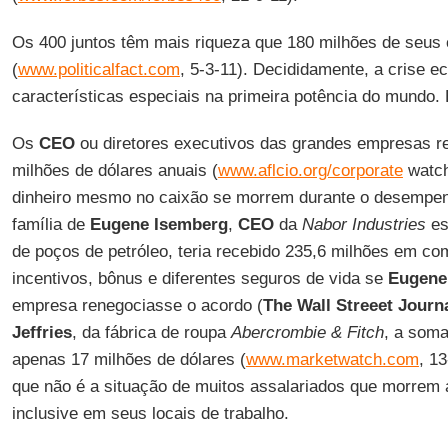
Os 400 juntos têm mais riqueza que 180 milhões de seus 
(
www.politicalfact.com
, 5-3-11). Decididamente, a crise e
características especiais na primeira potência do mundo. 
Os
CEO
ou diretores executivos das grandes empresas 
milhões de dólares anuais (
www.aflcio.org/corporate
watch
dinheiro mesmo no caixão se morrem durante o desempen
família de
Eugene Isemberg
,
CEO
da
Nabor Industries
es
de poços de petróleo, teria recebido 235,6 milhões em 
incentivos, bônus e diferentes seguros de vida se
Eugene
empresa renegociasse o acordo (
The Wall Streeet Journ
Jeffries
, da fábrica de roupa
Abercrombie & Fitch
, a soma
apenas 17 milhões de dólares (
www.marketwatch.com
, 1
que não é a situação de muitos assalariados que morrem
inclusive em seus locais de trabalho.