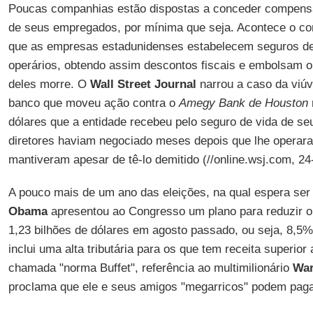
Poucas companhias estão dispostas a conceder compens
de seus empregados, por mínima que seja. Acontece o cont
que as empresas estadunidenses estabelecem seguros de
operários, obtendo assim descontos fiscais e embolsam o
deles morre. O
Wall Street Journal
narrou a caso da viú
banco que moveu ação contra o
Amegy Bank de Houston
dólares que a entidade recebeu pelo seguro de vida de s
diretores haviam negociado meses depois que lhe operar
mantiveram apesar de tê-lo demitido (//online.wsj.com, 24
A pouco mais de um ano das eleições, na qual espera ser r
Obama
apresentou ao Congresso um plano para reduzir o d
1,23 bilhões de dólares em agosto passado, ou seja, 8,5
inclui uma alta tributária para os que tem receita superior
chamada "norma Buffet", referência ao multimilionário
War
proclama que ele e seus amigos "megarricos" podem paga