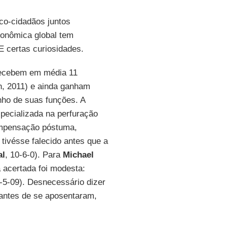
co-cidadãos juntos
conômica global tem
E certas curiosidades.
recebem em média 11
, 2011) e ainda ganham
ho de suas funções. A
pecializada na perfuração
compensação póstuma,
tivésse falecido antes que a
al
, 10-6-0). Para
Michael
 acertada foi modesta:
3-5-09). Desnecessário dizer
 antes de se aposentaram,