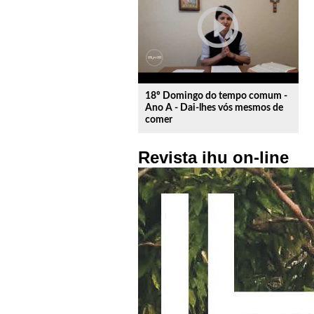
play_circle_outline
18º Domingo do tempo comum -
Ano A - Dai-lhes vós mesmos de
comer
Revista ihu on-line