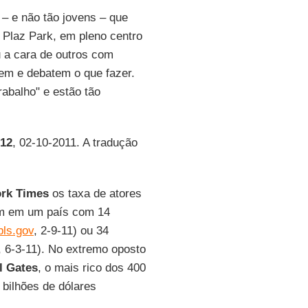
 – e não tão jovens – que
Plaz Park, em pleno centro
u a cara de outros com
em e debatem o que fazer.
abalho" e estão tão
/12
, 02-10-2011. A tradução
rk Times
os taxa de atores
em em um país com 14
ls.gov
, 2-9-11) ou 34
, 6-3-11). No extremo oposto
ll Gates
, o mais rico dos 400
bilhões de dólares