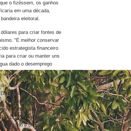
a que o fizéssem, os ganhos
ificaria em uma década,
bandeira eleitoral.
dólares para criar fontes de
mismo. "É melhor conservar
ido estrategista financeiro
ria para criar ou manter uns
xígua dado o desemprego
 de Zuccotti Park, como
. Da revolução egípcia
a internet com eficácia e
gerar redes alternativas
18-9-11). Com a ajuda das
tico notório e bem o sabem