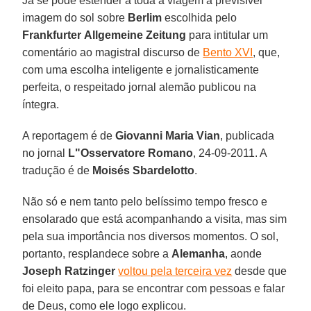
Já se pode estender a toda a viagem a previsível
imagem do sol sobre
Berlim
escolhida pelo
Frankfurter
Allgemeine Zeitung
para intitular um
comentário ao magistral discurso de
Bento XVI
, que,
com uma escolha inteligente e jornalisticamente
perfeita, o respeitado jornal alemão publicou na
íntegra.
A reportagem é de
Giovanni Maria Vian
, publicada
no jornal
L"Osservatore Romano
, 24-09-2011. A
tradução é de
Moisés Sbardelotto
.
Não só e nem tanto pelo belíssimo tempo fresco e
ensolarado que está acompanhando a visita, mas sim
pela sua importância nos diversos momentos. O sol,
portanto, resplandece sobre a
Alemanha
, aonde
Joseph Ratzinger
voltou pela terceira vez
desde que
foi eleito papa, para se encontrar com pessoas e falar
de Deus, como ele logo explicou.