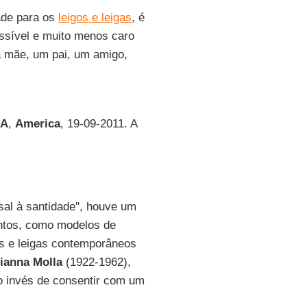
ade para os
leigos e leigas
, é
ssível e muito menos caro
 mãe, um pai, um amigo,
UA
,
America
, 19-09-2011. A
sal à santidade", houve um
ntos, como modelos de
gos e leigas contemporâneos
ianna Molla
(1922-1962),
ao invés de consentir com um