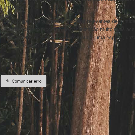
um papa.
Se a Igreja espera oferecer modelos relevantes de santida
hora de tornar o processo de canonização muito mais ace
para aqueles que conhecem um marido, uma esposa, uma
amiga, vizinho ou vizinha santos.
⚠️
Comunicar erro