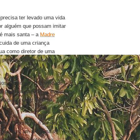
precisa ter levado uma vida
por alguém que possam imitar
 é mais santa – a
Madre
 cuida de uma criança
ua como diretor de uma
 para sustentar a sua
ios caminhos. A "santidade
as pessoas cuja fé as inspira
ita para cuidar de uma
igos. O primeiro é a crença
presentam um nível mais
as mesmo os santos não