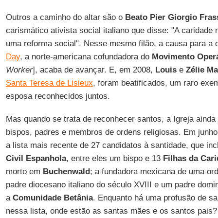
Outros a caminho do altar são o
Beato Pier Giorgio Fras
carismático ativista social italiano que disse: "A caridad
uma reforma social". Nesse mesmo filão, a causa para a
Day
, a norte-americana cofundadora do
Movimento Operá
Worker
], acaba de avançar. E, em 2008,
Louis
e
Zélie Ma
Santa Teresa de Lisieux
, foram beatificados, um raro ex
esposa reconhecidos juntos.
Mas quando se trata de reconhecer santos, a Igreja ainda
bispos, padres e membros de ordens religiosas. Em junho
a lista mais recente de 27 candidatos à santidade, que inc
Civil Espanhola
, entre eles um bispo e 13
Filhas da Car
morto em
Buchenwald
; a fundadora mexicana de uma ord
padre diocesano italiano do século XVIII e um padre dom
a
Comunidade Betânia
. Enquanto há uma profusão de s
nessa lista, onde estão as santas mães e os santos pais?