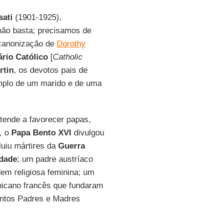
sati
(1901-1925),
e não basta; precisamos de
 canonização de
Dorothy
rio Católico
[
Catholic
rtin
, os devotos pais de
emplo de um marido e de uma
 tende a favorecer papas,
, o
Papa Bento XVI
divulgou
luiu mártires da
Guerra
idade
; um padre austríaco
em religiosa feminina; um
inicano francês que fundaram
antos Padres e Madres