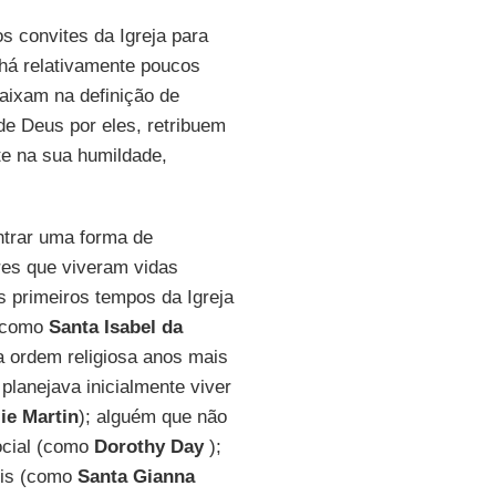
s convites da Igreja para
 há relativamente poucos
aixam na definição de
e Deus por eles, retribuem
te na sua humildade,
ontrar uma forma de
es que viveram vidas
os primeiros tempos da Igreja
 (como
Santa Isabel da
 ordem religiosa anos mais
planejava inicialmente viver
lie Martin
); alguém que não
ocial (como
Dorothy Day
);
eis (como
Santa Gianna