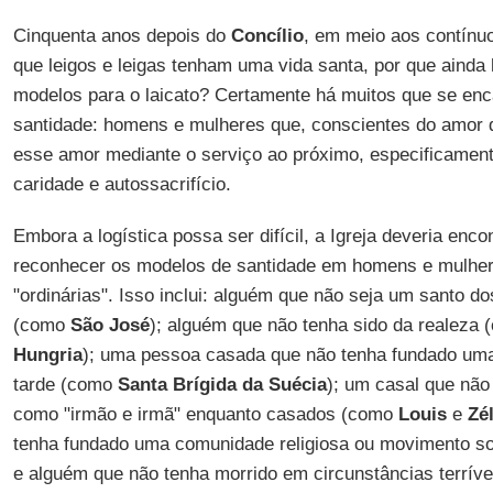
Cinquenta anos depois do
Concílio
, em meio aos contínuo
que leigos e leigas tenham uma vida santa, por que ainda
modelos para o laicato? Certamente há muitos que se enc
santidade: homens e mulheres que, conscientes do amor d
esse amor mediante o serviço ao próximo, especificamen
caridade e autossacrifício.
Embora a logística possa ser difícil, a Igreja deveria enc
reconhecer os modelos de santidade em homens e mulher
"ordinárias". Isso inclui: alguém que não seja um santo d
(como
São José
); alguém que não tenha sido da realeza
Hungria
); uma pessoa casada que não tenha fundado uma
tarde (como
Santa Brígida da Suécia
); um casal que não 
como "irmão e irmã" enquanto casados (como
Louis
e
Zé
tenha fundado uma comunidade religiosa ou movimento s
e alguém que não tenha morrido em circunstâncias terrív