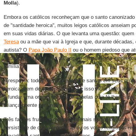
Molla
).
Embora os católicos reconheçam que o santo canonizado 
de "santidade heroica", muitos leigos católicos anseiam 
em suas vidas diárias. O que levanta uma questão: quem
Teresa
ou a mãe que vai à Igreja e que, durante décadas,
autista? O
Papa João Paulo II
ou o homem piedoso que at
instituição de educação religiosa e mantém dois empregos
família?
A resposta: todos eles são santos e santas em seus própr
heroica" vem de muitas formas – e isso inclui tanto aquel
a fundar uma ordem religiosa e aquelas cuja fé lhes capac
criança doente por anos a fio.
Três fatores frustram o desejo de mais santos e santas le
persistente de que a ordenação ou os votos religiosos re
elevado de santidade do que, digamos, criar um filho. M