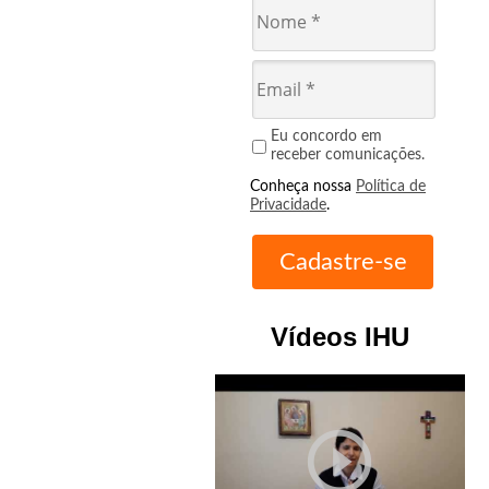
Eu concordo em
receber comunicações.
Conheça nossa
Política de
Privacidade
.
Vídeos IHU
play_circle_outline