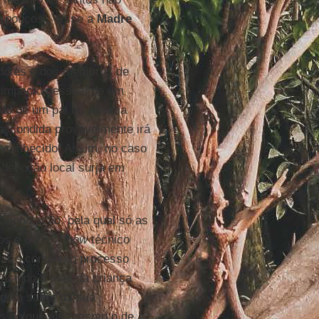
e poucos", disse a
Madre
rdotes e dos membros de
o impacto pessoal de um
ado de um pai ou de uma
 escondida provavelmente irá
 conhecido. Assim, no caso
 devoção local surja em
canonização, pela qual só as
ros e o
know-how
técnico
iar o complexo processo
Quando a mãe da criança
odem saber da sua
os do que até mesmo o de