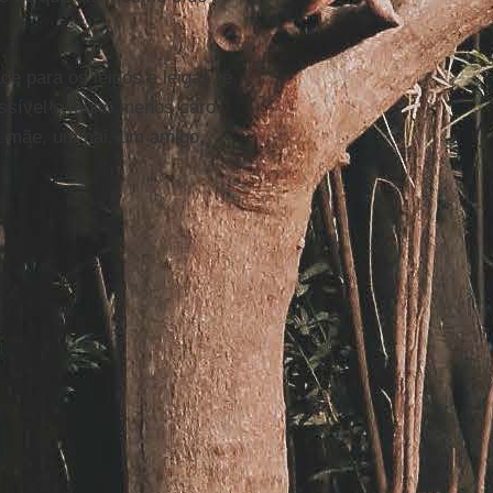
de para os leigos e leigas, é
ssível e muito menos caro
 mãe, um pai, um amigo,