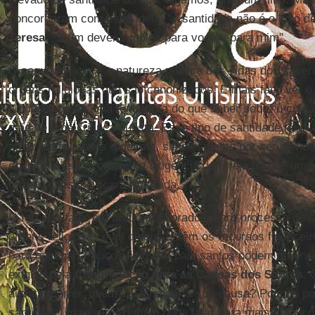
concordaram com essa ideia. "A santidade não é o luxo d
Teresa
. "É um dever simples para você e para mim".
O segundo fator é a natureza pública das vidas dos sace
ordens religiosas que são canonizados. É mais fácil ver 
fundador ou de uma fundadora do que saber sobre o cuid
mãe de uma criança autista. Esse tipo de santidade leiga
atrair muito menos o devoto, simplesmente por ser menos
do leigo e leiga comuns, a exigência da Igreja de que uma
torno da pessoa ficará frustrada.
O terceiro fator é o árduo, demorado e caro processo de 
ordens religiosas e as dioceses têm os recursos financei
para navegar. Poucos filhos de pais santos podem gerenc
exigido pela
Congregação para as Causas dos Santos
. 
autista morrer, quem vai avançar a sua causa? Poucos p
santidade, mas seu exemplo pode falar para mais católic