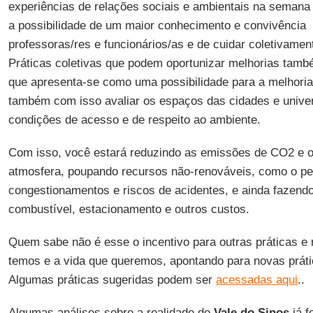
experiências de relações sociais e ambientais na semana
a possibilidade de um maior conhecimento e convivência 
professoras/res e funcionários/as e de cuidar coletivame
Práticas coletivas que podem oportunizar melhorias també
que apresenta-se como uma possibilidade para a melhori
também com isso avaliar os espaços das cidades e unive
condições de acesso e de respeito ao ambiente.
Com isso, você estará reduzindo as emissões de CO2 e o
atmosfera, poupando recursos não-renováveis, como o pet
congestionamentos e riscos de acidentes, e ainda fazen
combustível, estacionamento e outros custos.
Quem sabe não é esse o incentivo para outras práticas e 
temos e a vida que queremos, apontando para novas práti
Algumas práticas sugeridas podem ser
acessadas aqui
..
Algumas análises sobre a realidade do
Vale
do Sinos
já 