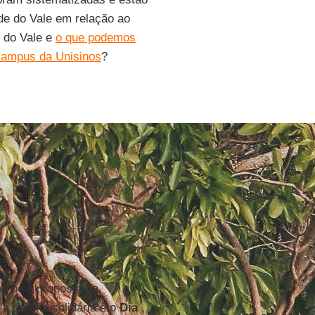
ade do Vale em relação ao
e do Vale
e
o que podemos
campus da Unisinos
?
m
já
as pela proposta da
a carona solidária e o
Dia