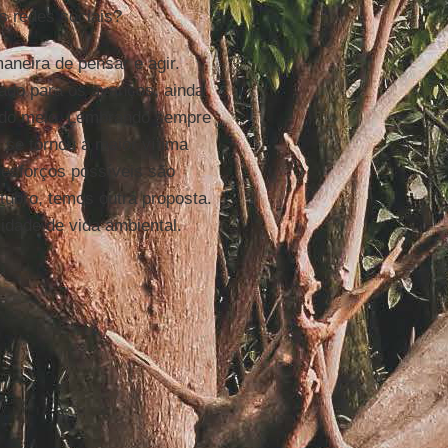
as redes sociais?
neira de pensar e agir.
rado para os avanços, ainda
o do meio. Lembrando sempre
 se tornou a maior vítima
 esforços possíveis são
tubro, temos outra proposta.
lidade de vida ambiental.