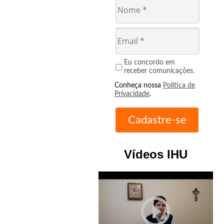
Eu concordo em
receber comunicações.
Conheça nossa
Política de
Privacidade
.
Vídeos IHU
play_circle_outline