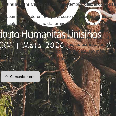
Mundial sem Carro
, dia 22 de setembro, utilizando noss
Sabemos que de um dia para outro não mudamos nossa ma
Aquele antigo trabalho de formiguinha é o que tem colabo
que não suficientes, para a conservação e a preservaçã
que o meio ambiente inclui também nossa vida, que, aliás,
deste processo de destruição, poluição, por isso todos os
significativos ainda que pareçam pequenos. No mês de ou
Fique ligado/a para contribuir mais com a melhoria da qua
⚠️
Comunicar erro