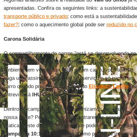
apresentadas. Confira os seguintes links: a sustentabilid
transporte público e privado
; como está
a sustentabilidad
fazer?
; como o aquecimento global pode ser
reduzido no 
Carona Solidária
O compartilhamento de carros "está se desenvolvendo no
mundo todo e tem um impacto muito forte no meio
ambiente: em vez de ser dono de um carro, você apenas
paga uma assinatura anual de um serviço e só ganha um
carro quando precisa dele", segundo
Elisabeth Laville
, e
entrevista à
IHU On-Line
.
Dentro do campus, como nós organizamos para fazer
nossa parte? Possivelmente encontraremos pessoas que 
praticam este desafio, e outras que podem ser incentivad
Campanha 10:10 na Unisinos
. Como podemos incentivar 