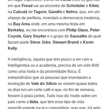
em que
Freud
vai ao encontro de
Schnitzler
e
Klimt
,
na
Calcutá
de
Tagore
,
Gandhi
e
Nehru
, que, em um
vilarejo de periferia, inventam a democracia moderna,
na
Bay Area
onde, em uma mesma festa em
Berkeley
, eu me encontrava com
Philip Glass
,
Peter
Coyote
,
Gary Snyder
e o grupo de
Sausalito
do qual
faziam parte
Steve Jobs
,
Stewart Brand
e
Kevin
Kelly
.
A inteligência, aquela que tem pouco a ver com a
Intelligentsia ou a academia, precisa de um solo fértil
como uma horta e da proximidade física. É
extraordinário que as pessoas que inventaram a
revolução do
Vale do
Silício
se vissem quase todos
os dias em um certo café e que, no fim de semana,
fossem à praia juntos. Tudo isso diz muito sobre um
país como a
Itália
, que tem esse tipo de vida
magnificamente local e comunitária, mas que, há pelo