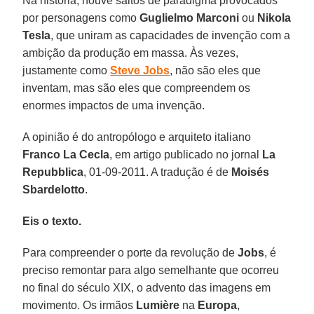
Na história, houve saltos de paradigma provocados
por personagens como
Guglielmo Marconi
ou
Nikola
Tesla
, que uniram as capacidades de invenção com a
ambição da produção em massa. Às vezes,
justamente como
Steve Jobs
, não são eles que
inventam, mas são eles que compreendem os
enormes impactos de uma invenção.
A opinião é do antropólogo e arquiteto italiano
Franco La Cecla
, em artigo publicado no jornal
La
Repubblica
, 01-09-2011. A tradução é de
Moisés
Sbardelotto
.
Eis o texto.
Para compreender o porte da revolução de
Jobs
, é
preciso remontar para algo semelhante que ocorreu
no final do século XIX, o advento das imagens em
movimento. Os irmãos
Lumière
na
Europa
,