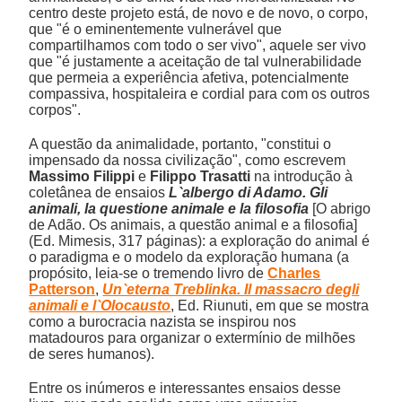
centro deste projeto está, de novo e de novo, o corpo,
que "é o eminentemente vulnerável que
compartilhamos com todo o ser vivo", aquele ser vivo
que "é justamente a aceitação de tal vulnerabilidade
que permeia a experiência afetiva, potencialmente
compassiva, hospitaleira e cordial para com os outros
corpos".
A questão da animalidade, portanto, "constitui o
impensado da nossa civilização", como escrevem
Massimo Filippi
e
Filippo Trasatti
na introdução à
coletânea de ensaios
L`albergo di Adamo. Gli
animali, la questione animale e la filosofia
[O abrigo
de Adão. Os animais, a questão animal e a filosofia]
(Ed. Mimesis, 317 páginas): a exploração do animal é
o paradigma e o modelo da exploração humana (a
propósito, leia-se o tremendo livro de
Charles
Patterson
,
Un`eterna Treblinka. Il massacro degli
animali e l`Olocausto
, Ed. Riunuti, em que se mostra
como a burocracia nazista se inspirou nos
matadouros para organizar o extermínio de milhões
de seres humanos).
Entre os inúmeros e interessantes ensaios desse