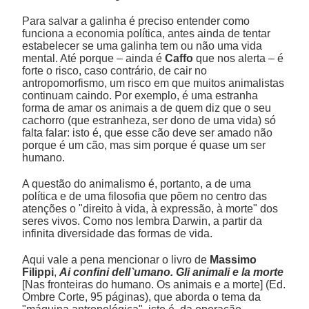
Para salvar a galinha é preciso entender como
funciona a economia política, antes ainda de tentar
estabelecer se uma galinha tem ou não uma vida
mental. Até porque – ainda é
Caffo
que nos alerta – é
forte o risco, caso contrário, de cair no
antropomorfismo, um risco em que muitos animalistas
continuam caindo. Por exemplo, é uma estranha
forma de amar os animais a de quem diz que o seu
cachorro (que estranheza, ser dono de uma vida) só
falta falar: isto é, que esse cão deve ser amado não
porque é um cão, mas sim porque é quase um ser
humano.
A questão do animalismo é, portanto, a de uma
política e de uma filosofia que põem no centro das
atenções o "direito à vida, à expressão, à morte" dos
seres vivos. Como nos lembra Darwin, a partir da
infinita diversidade das formas de vida.
Aqui vale a pena mencionar o livro de
Massimo
Filippi
,
Ai confini dell`umano. Gli animali e la morte
[Nas fronteiras do humano. Os animais e a morte] (Ed.
Ombre Corte, 95 páginas), que aborda o tema da