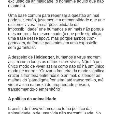
exclusão da animalidade (o homem é aquilo que não
é animal).
Uma base comum para repensar a questão animal
pode ser, então, justamente a da mortalidade que une
os seres vivos: "Essa `possibilidade da
impossibilidade` une humanos e animais não porque
eles morrem do mesmo modo (o que pode significar
uma frase desse tipo?), mas porque ambos
com-
padecem
, detêm-se pacientes em uma exposição
sem garantias".
A despeito de
Heidegger
, humanos e vírus morrem,
assim como todos os outros seres vivos. Não há um
único modo de viver, assim como não só há um único
modo de morrer: "Cruzar a fronteira da morte significa
cruzar a fronteira entre nós e o animal, distender as
malhas do `paradigma fronteira` até transgredi-lo, até
violar a sua natureza de propriedade privada,
transformando-o em território".
A política da animalidade
E assim de novo voltamos ao tema político da
animalidade, o de uma vida não mercantilizada. No