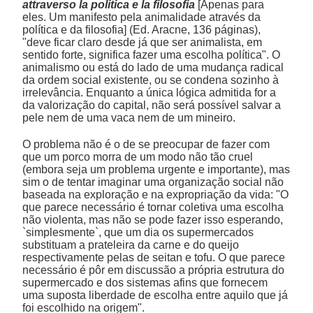
attraverso la politica e la filosofia
[Apenas para
eles. Um manifesto pela animalidade através da
política e da filosofia] (Ed. Aracne, 136 páginas),
"deve ficar claro desde já que ser animalista, em
sentido forte, significa fazer uma escolha política". O
animalismo ou está do lado de uma mudança radical
da ordem social existente, ou se condena sozinho à
irrelevância. Enquanto a única lógica admitida for a
da valorização do capital, não será possível salvar a
pele nem de uma vaca nem de um mineiro.
O problema não é o de se preocupar de fazer com
que um porco morra de um modo não tão cruel
(embora seja um problema urgente e importante), mas
sim o de tentar imaginar uma organização social não
baseada na exploração e na expropriação da vida: "O
que parece necessário é tornar coletiva uma escolha
não violenta, mas não se pode fazer isso esperando,
`simplesmente`, que um dia os supermercados
substituam a prateleira da carne e do queijo
respectivamente pelas de seitan e tofu. O que parece
necessário é pôr em discussão a própria estrutura do
supermercado e dos sistemas afins que fornecem
uma suposta liberdade de escolha entre aquilo que já
foi escolhido na origem".