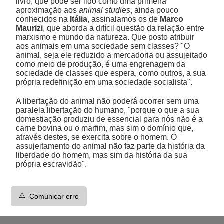
livro, que pode ser lido como uma primeira
aproximação aos
animal studies
, ainda pouco
conhecidos na
Itália
, assinalamos os de
Marco
Maurizi
, que aborda a difícil questão da relação entre
marxismo e mundo da natureza. Que posto atribuir
aos animais em uma sociedade sem classes? "O
animal, seja ele reduzido a mercadoria ou assujeitado
como meio de produção, é uma engrenagem da
sociedade de classes que espera, como outros, a sua
própria redefinição em uma sociedade socialista".
A libertação do animal não poderá ocorrer sem uma
paralela libertação do humano, "porque o que a sua
domestiação produziu de essencial para nós não é a
carne bovina ou o marfim, mas sim o domínio que,
através destes, se exercita sobre o homem. O
assujeitamento do animal não faz parte da história da
liberdade do homem, mas sim da história da sua
própria escravidão".
⚠️
Comunicar erro