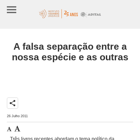
A falsa separação entre a
nossa espécie e as outras
share
26 Julho 2011
Três livros recentes abordam o tema político da