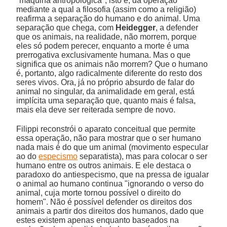
"máquina antropológica", isto é, da operação
mediante a qual a filosofia (assim como a religião)
reafirma a separação do humano e do animal. Uma
separação que chega, com
Heidegger
, a defender
que os animais, na realidade, não morrem, porque
eles só podem perecer, enquanto a morte é uma
prerrogativa exclusivamente humana. Mas o que
significa que os animais não morrem? Que o humano
é, portanto, algo radicalmente diferente do resto dos
seres vivos. Ora, já no próprio absurdo de falar do
animal no singular, da animalidade em geral, está
implícita uma separação que, quanto mais é falsa,
mais ela deve ser reiterada sempre de novo.
Filippi reconstrói o aparato conceitual que permite
essa operação, não para mostrar que o ser humano
nada mais é do que um animal (movimento especular
ao do
especismo
separatista), mas para colocar o ser
humano entre os outros animais. E ele destaca o
paradoxo do antiespecismo, que na pressa de igualar
o animal ao humano continua "ignorando o verso do
animal, cuja morte tornou possível o direito do
homem". Não é possível defender os direitos dos
animais a partir dos direitos dos humanos, dado que
estes existem apenas enquanto baseados na