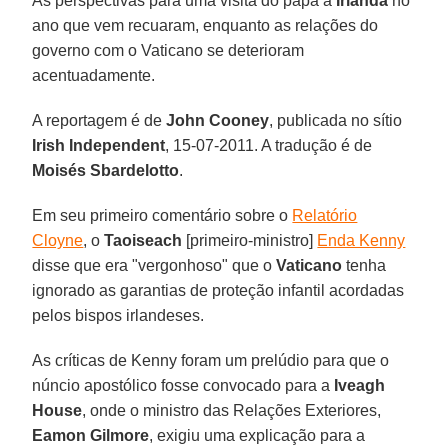
As perspectivas para uma visita do papa à
Irlanda
no
ano que vem recuaram, enquanto as relações do
governo com o Vaticano se deterioram
acentuadamente.
A reportagem é de
John Cooney
, publicada no sítio
Irish Independent
, 15-07-2011. A tradução é de
Moisés
Sbardelotto
.
Em seu primeiro comentário sobre o
Relatório
Cloyne
, o
Taoiseach
[primeiro-ministro]
Enda Kenny
disse que era "vergonhoso" que o
Vaticano
tenha
ignorado as garantias de proteção infantil acordadas
pelos bispos irlandeses.
As críticas de Kenny foram um prelúdio para que o
núncio apostólico fosse convocado para a
Iveagh
House
, onde o ministro das Relações Exteriores,
Eamon Gilmore
, exigiu uma explicação para a