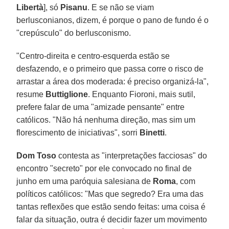
Libertà
], só
Pisanu
. E se não se viam
berlusconianos, dizem, é porque o pano de fundo é o
"crepúsculo" do berlusconismo.
"Centro-direita e centro-esquerda estão se
desfazendo, e o primeiro que passa corre o risco de
arrastar a área dos moderada: é preciso organizá-la",
resume
Buttiglione
. Enquanto Fioroni, mais sutil,
prefere falar de uma "amizade pensante" entre
católicos. "Não há nenhuma direção, mas sim um
florescimento de iniciativas", sorri
Binetti
.
Dom Toso
contesta as "interpretações facciosas" do
encontro "secreto" por ele convocado no final de
junho em uma paróquia salesiana de
Roma
, com
políticos católicos: "Mas que segredo? Era uma das
tantas reflexões que estão sendo feitas: uma coisa é
falar da situação, outra é decidir fazer um movimento