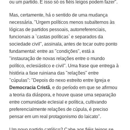
ou um partido. E isso só os fiéis leigos podem fazer".
Mas, certamente, há o sentido de uma mudança
necessária. "Urgem políticos menos subalternos às
lógicas de partidos pessoais, autorreferenciais,
funcionais a `castas políticas` e separados da
sociedade civil", assinala, antes de tocar outro ponto
fundamental: entre as "condições", está a
"instauração de novas relações entre o mundo
político, eclesiástico e civil". Uma frase que entrega à
história a fase ruiniana das "relações" entre
"cúpulas": "Depois do nexo estreito entre Igreja e
Democracia Cristã
, e do período em que se afirmou
a teoria da diáspora, e houve quase uma separação
entre comunidade eclesial e política, cultivando
preferencialmente relações de cúpula, é preciso
pensar em um real protagonismo do laicato".
Um novo partido católico? Cabe aos fiéis leigos se