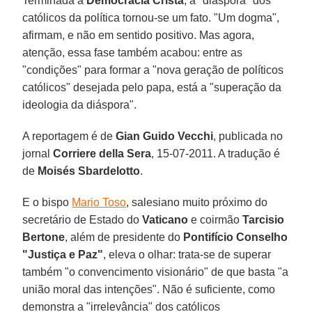
Terminada a
Democracia Cristã
, a "diáspora" dos
católicos da política tornou-se um fato. "Um dogma",
afirmam, e não em sentido positivo. Mas agora,
atenção, essa fase também acabou: entre as
"condições" para formar a "nova geração de políticos
católicos" desejada pelo papa, está a "superação da
ideologia da diáspora".
A reportagem é de
Gian Guido Vecchi
, publicada no
jornal
Corriere della Sera
, 15-07-2011. A tradução é
de
Moisés Sbardelotto
.
E o bispo
Mario Toso
, salesiano muito próximo do
secretário de Estado do
Vaticano
e coirmão
Tarcisio
Bertone
, além de presidente do
Pontifício Conselho
"Justiça e Paz"
, eleva o olhar: trata-se de superar
também "o convencimento visionário" de que basta "a
união moral das intenções". Não é suficiente, como
demonstra a "irrelevância" dos católicos