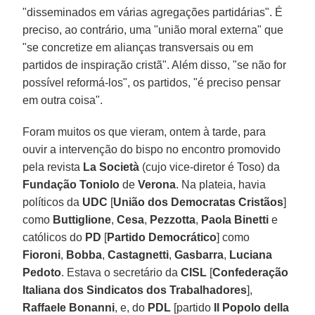
"disseminados em várias agregações partidárias". É
preciso, ao contrário, uma "união moral externa" que
"se concretize em alianças transversais ou em
partidos de inspiração cristã". Além disso, "se não for
possível reformá-los", os partidos, "é preciso pensar
em outra coisa".
Foram muitos os que vieram, ontem à tarde, para
ouvir a intervenção do bispo no encontro promovido
pela revista
La Società
(cujo vice-diretor é Toso) da
Fundação Toniolo
de
Verona
. Na plateia, havia
políticos da
UDC
[
União
dos Democratas Cristãos
]
como
Buttiglione
,
Cesa
,
Pezzotta
,
Paola Binetti
e
católicos do
PD
[
Partido
Democrático
] como
Fioroni
,
Bobba
,
Castagnetti
,
Gasbarra
,
Luciana
Pedoto
. Estava o secretário da
CISL
[
Confederação
Italiana dos Sindicatos dos Trabalhadores
],
Raffaele Bonanni
, e, do
PDL
[partido
Il Popolo
della