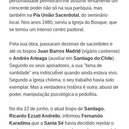
personalidade permitiram-lhe assumir lentamente um
crescente poder não só na sua paróquia, mas
também na
Pia União Sacerdotal
, do seminário
local. Nos anos 1980, serviu a Igreja do Bosque, que
se tornou um intenso centro pastoral.
Pela sua obra, passaram dezenas de sacerdotes e
até os bispos
Juan Barros Madrid
(vigário castrense)
e
Andrés Arteaga
(auxiliar em
Santiago do Chile
).
Segundo os seus apoiadores, a sua "fama de
santidade" era indiscutível quando ainda estava vivo.
Segundo a Igreja chilena, o seu trabalho havia sido
exemplar. Mas a verdadeira história é outra: abuso de
poder, manipulação psicológica e pedofilia.
No dia 22 de junho, o atual bispo de
Santiago
,
Ricardo Ezzati Andrello
, informou
Fernando
Karadima
que a
Santa Sé
havia decidido rejeitar o