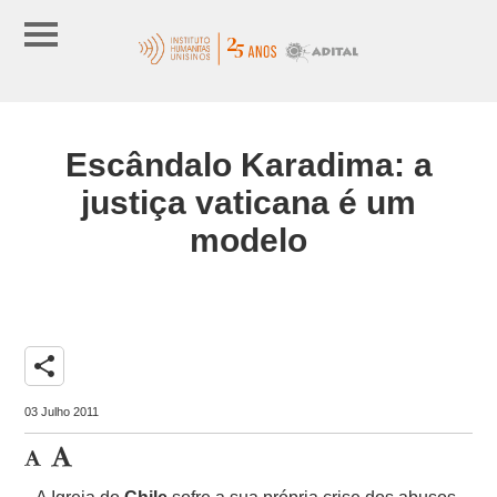
Escândalo Karadima: a
justiça vaticana é um
modelo
share
03 Julho 2011