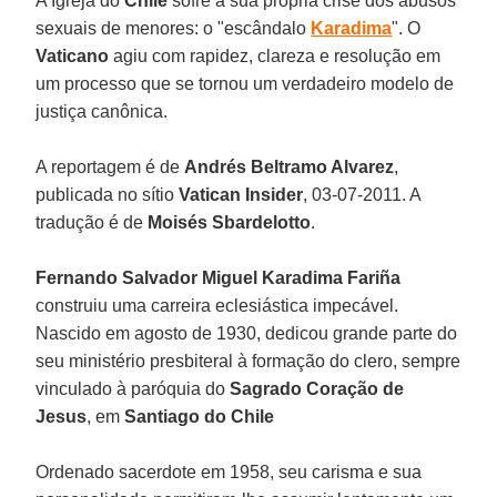
A Igreja do
Chile
sofre a sua própria crise dos abusos
sexuais de menores: o "escândalo
Karadima
". O
Vaticano
agiu com rapidez, clareza e resolução em
um processo que se tornou um verdadeiro modelo de
justiça canônica.
A reportagem é de
Andrés Beltramo Alvarez
,
publicada no sítio
Vatican Insider
, 03-07-2011. A
tradução é de
Moisés Sbardelotto
.
Fernando Salvador Miguel Karadima Fariña
construiu uma carreira eclesiástica impecável.
Nascido em agosto de 1930, dedicou grande parte do
seu ministério presbiteral à formação do clero, sempre
vinculado à paróquia do
Sagrado Coração de
Jesus
, em
Santiago do Chile
Ordenado sacerdote em 1958, seu carisma e sua