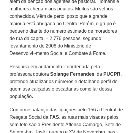
além da bênção dos agentes de pastoral. Homens e
mulheres chegam aos poucos. Muitos são velhos
conhecidos. Vêm de perto, posto que a grande
maioria está abrigada no Centro. Porém, o grupo é
pequeno diante do número estimado de moradores
de rua da capital – 2.776 pessoas, segundo
levantamento de 2008 do Ministério de
Desenvolvi¬mento Social e Combate à Fome.
Pesquisa em andamento, coordenada pela
professora doutora
Solange Fernandes
, da
PUCPR
,
pretende atualizar os números e detalhar o perfil de
quem usa calçadas e escadarias como lar dessa
população.
Conforme balanço das ligações pelo 156 à Central de
Resgate Social da
FAS
, as ruas mais visadas pelos
sem-teto são a Presidente Affonso Camargo, Sete de
Setem¬bro, José Loureiro e XV de Novembro, nas