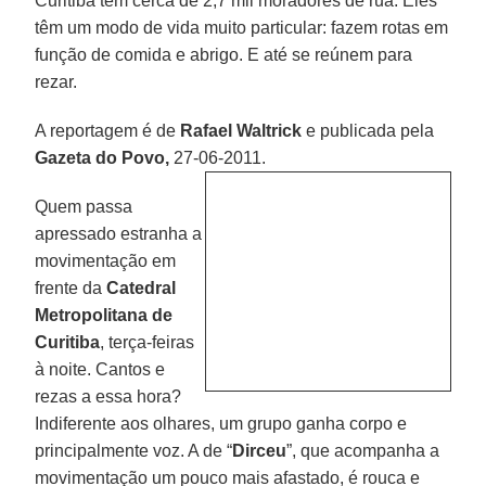
Curitiba tem cerca de 2,7 mil moradores de rua. Eles
têm um modo de vida muito particular: fazem rotas em
função de comida e abrigo. E até se reúnem para
rezar.
A reportagem é de
Rafael Waltrick
e publicada pela
Gazeta do Povo,
27-06-2011.
Quem passa
apressado estranha a
movimentação em
frente da
Catedral
Metropolitana de
Curitiba
, terça-feiras
à noite. Cantos e
rezas a essa hora?
Indiferente aos olhares, um grupo ganha corpo e
principalmente voz. A de “
Dirceu
”, que acompanha a
movimentação um pouco mais afastado, é rouca e