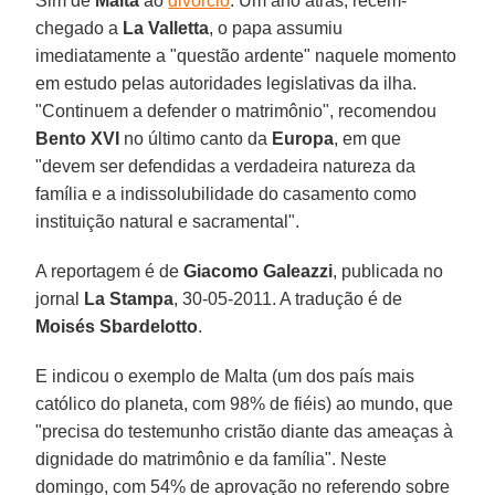
Sim de
Malta
ao
divórcio
. Um ano atrás, recém-
chegado a
La Valletta
, o papa assumiu
imediatamente a "questão ardente" naquele momento
em estudo pelas autoridades legislativas da ilha.
"Continuem a defender o matrimônio", recomendou
Bento XVI
no último canto da
Europa
, em que
"devem ser defendidas a verdadeira natureza da
família e a indissolubilidade do casamento como
instituição natural e sacramental".
A reportagem é de
Giacomo Galeazzi
, publicada no
jornal
La Stampa
, 30-05-2011. A tradução é de
Moisés
Sbardelotto
.
E indicou o exemplo de Malta (um dos país mais
católico do planeta, com 98% de fiéis) ao mundo, que
"precisa do testemunho cristão diante das ameaças à
dignidade do matrimônio e da família". Neste
domingo, com 54% de aprovação no referendo sobre