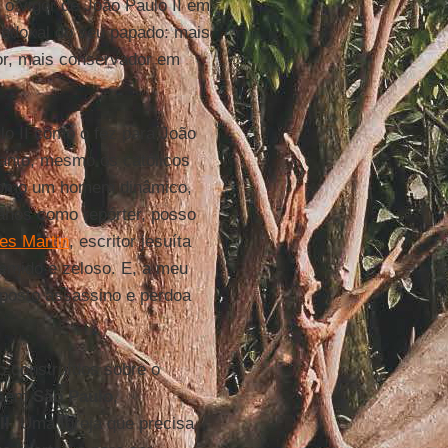
 o vigor de João Paulo II em
radoxal do seu papado: mais
or, mais conservador em
lo II como o fez para João
tanto, mesmo os católicos
 como um homem dinâmico,
 anos como repórter, posso
es Martin
, escritor jesuíta
temido e zeloso. E, a meu
uposto assassino e perdoa
o construídos sobre o
sem
São Paulo
,
II
. Uma Igreja que precisa