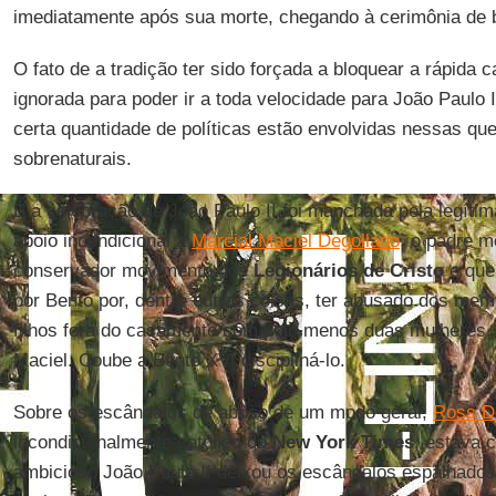
imediatamente após sua morte, chegando à cerimônia de b
O fato de a tradição ter sido forçada a bloquear a rápida
ignorada para poder ir a toda velocidade para João Paulo 
certa quantidade de políticas estão envolvidas nessas q
sobrenaturais.
E a celebração de João Paulo II foi manchada pela legítim
apoio incondicional a
Marcial Maciel Degollado
, o padre m
conservador movimento dos
Legionários de Cristo
e que
por Bento por, dentre outras coisas, ter abusado dos mem
filhos fora do casamento com pelo menos duas mulheres. 
Maciel. Coube a Bento XVI discipliná-lo.
Sobre os escândalos de abuso de um modo geral,
Ross D
incondicionalmente católico do
New York Times
, estava 
ambicioso João Paulo II deixou os escândalos espalhados