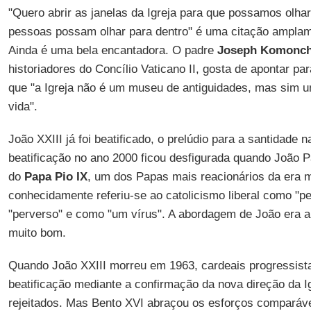
"Quero abrir as janelas da Igreja para que possamos olhar
pessoas possam olhar para dentro" é uma citação amplame
Ainda é uma bela encantadora. O padre
Joseph
Komonc
historiadores do Concílio Vaticano II, gosta de apontar pa
que "a Igreja não é um museu de antiguidades, mas sim u
vida".
João XXIII já foi beatificado, o prelúdio para a santidade 
beatificação no ano 2000 ficou desfigurada quando João Pa
do
Papa Pio IX
, um dos Papas mais reacionários da era 
conhecidamente referiu-se ao catolicismo liberal como "per
"perverso" e como "um vírus". A abordagem de João era a 
muito bom.
Quando João XXIII morreu em 1963, cardeais progressista
beatificação mediante a confirmação da nova direção da I
rejeitados. Mas Bento XVI abraçou os esforços comparáve