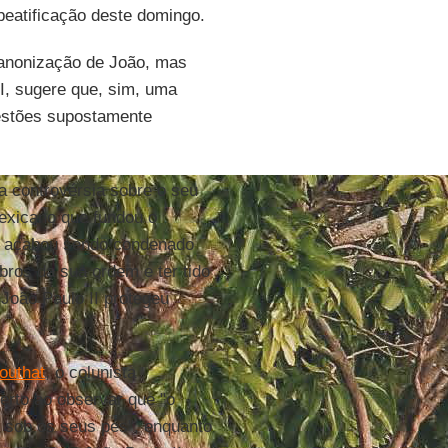
eatificação deste domingo.
 canonização de João, mas
II, sugere que, sim, uma
uestões supostamente
a controvérsia sobre o seu
exicano que fundou o
 acabou sendo condenado
bros da sua ordem e ter tido
João Paulo II protegeu
outhat
, o colunista
certo ao observar que "o
 sob os seus pés", enquanto