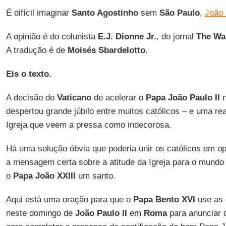
É difícil imaginar
Santo Agostinho
sem
São Paulo
,
João 
A opinião é do colunista
E.J. Dionne Jr.
, do jornal
The Wa
A tradução é de
Moisés
Sbardelotto
.
Eis o texto.
A decisão do
Vaticano
de acelerar o
Papa João Paulo II
n
despertou grande júbilo entre muitos católicos – e uma rea
Igreja que veem a pressa como indecorosa.
Há uma solução óbvia que poderia unir os católicos em o
a mensagem certa sobre a atitude da Igreja para o mundo
o
Papa João XXIII
um santo.
Aqui está uma oração para que o
Papa Bento XVI
use as 
neste domingo de
João
Paulo II
em
Roma
para anunciar 