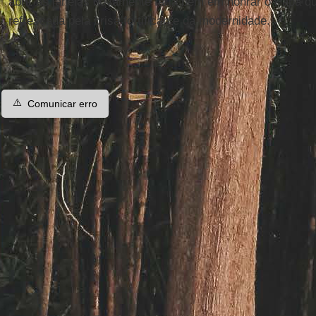
abrir as janelas novamente faria bem em honrar o Papa que
refrescada pela brisa fortificante da modernidade.
⚠️
Comunicar erro