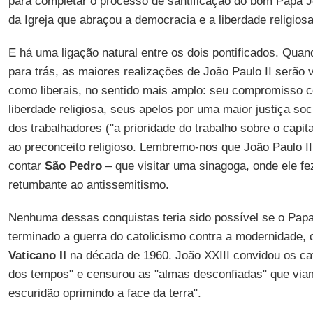
para completar o processo de santificação do bom Papa 
da Igreja que abraçou a democracia e a liberdade religiosa
E há uma ligação natural entre os dois pontificados. Quan
para trás, as maiores realizações de João Paulo II serão v
como liberais, no sentido mais amplo: seu compromisso c
liberdade religiosa, seus apelos por uma maior justiça soc
dos trabalhadores ("a prioridade do trabalho sobre o capit
ao preconceito religioso. Lembremo-nos que João Paulo II
contar
São Pedro
– que visitar uma sinagoga, onde ele 
retumbante ao antissemitismo.
Nenhuma dessas conquistas teria sido possível se o Papa
terminado a guerra do catolicismo contra a modernidade
Vaticano II
na década de 1960. João XXIII convidou os cató
dos tempos" e censurou as "almas desconfiadas" que vi
escuridão oprimindo a face da terra".