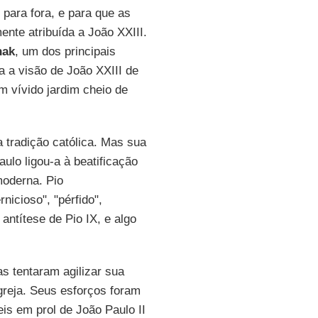
 para fora, e para que as
nte atribuída a João XXIII.
hak
, um dos principais
ra a visão de João XXIII de
m vívido jardim cheio de
na tradição católica. Mas sua
ulo ligou-a à beatificação
moderna. Pio
nicioso", "pérfido",
antítese de Pio IX, e algo
s tentaram agilizar sua
greja. Seus esforços foram
is em prol de João Paulo II