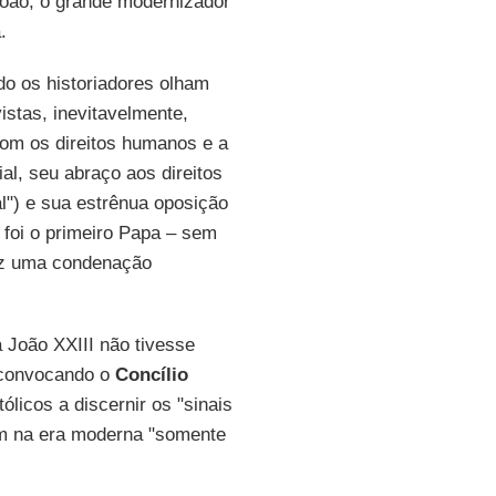
João, o grande modernizador
.
do os historiadores olham
istas, inevitavelmente,
om os direitos humanos e a
ial, seu abraço aos direitos
al") e sua estrênua oposição
 foi o primeiro Papa – sem
fez uma condenação
 João XXIII não tivesse
, convocando o
Concílio
licos a discernir os "sinais
am na era moderna "somente