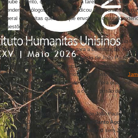
coube a Bento, o "sem carisma", a tarefa de "limpá-los". E
condenar teólogos dissidentes indicou a personalidade pa
liberal em muitas questões que envolviam o mundo exteri
questões internas.
A Igreja deveria ter aplicado o mesmo padrão de João Pau
XXIII e ter tomado mais tempo para a beatificação. No en
mais progressistas sentiram o impacto de João Paulo II
intrépido e genuinamente santo. Tendo-o cobrido por dois
testemunhar o seu magnetismo. Assim como o padre
Jam
liberal, notou esta semana, João Paulo II "era orante, des
ver, qualquer pessoa que visita a cela da prisão do seu s
esse homem é um santo".
No entanto, os atos mais admirados de João Paulo II estã
legado de João XXIII. É difícil imaginar
Santo Agostinho
Washington
sem
Jefferson
,
João Paulo II
sem
João XXI