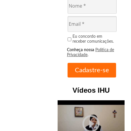
Eu concordo em
receber comunicações.
Conheça nossa
Política de
Privacidade
.
Vídeos IHU
play_circle_outline