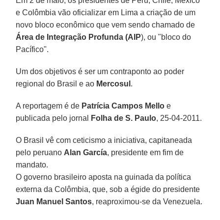
Em 2 de maio, os presidentes de Peru, Chile, México
e Colômbia vão oficializar em Lima a criação de um
novo bloco econômico que vem sendo chamado de
Área de Integração Profunda (AIP
), ou "bloco do
Pacífico".
Um dos objetivos é ser um contraponto ao poder
regional do Brasil e ao
Mercosul
.
A reportagem é de
Patrícia Campos Mello
e
publicada pelo jornal
Folha de S. Paulo
, 25-04-2011.
O Brasil vê com ceticismo a iniciativa, capitaneada
pelo peruano
Alan García
, presidente em fim de
mandato.
O governo brasileiro aposta na guinada da política
externa da Colômbia, que, sob a égide do presidente
Juan Manuel Santos
, reaproximou-se da Venezuela.