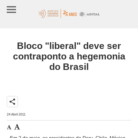
Bloco "liberal" deve ser
contraponto a hegemonia
do Brasil
share
24 Abril 2011