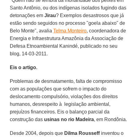
"Quem não se lembra da mortandade dos peixes em
Santo Antônio, ou dos indígenas isolados fugindo das
detonações em
Jirau
? Exemplos desastrosos que já
estão sendo seguidos no processo "goela abaixo" de
Belo Monte", avalia
Telma Monteiro
, coordenadora de
Energia e Infraestrutura Amazônia da Associação de
Defesa Etnoambiental Kanindé, publicado no seu
blog, 14-03-2011.
Eis o artigo.
Problemas de desmatamento, falta de compromisso
com as populações que sofrem o impacto do
deslocamento compulsório, violações dos direitos
humanos, desrespeito à legislação ambiental,
prejuízos financeiros. Eis o balanço parcial da
construção das
usinas no rio Madeira
, em Rondônia.
Desde 2004, depois que
Dilma Rousseff
inventou o