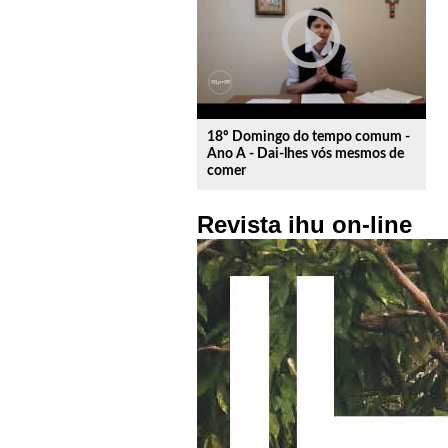
play_circle_outline
18º Domingo do tempo comum -
Ano A - Dai-lhes vós mesmos de
comer
Revista ihu on-line