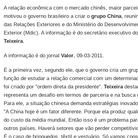
A relação econômica com o mercado chinês, maior parceir
motivou o governo brasileiro a criar o
grupo China
, reuni
das Relações Exteriores e do Ministério do Desenvolvimen
Exterior (Mdic). A informação é do secretário executivo 
Teixeira
.
A informação é do jornal
Valor
, 09-03-2011.
É a primeira vez, segundo ele, que o governo cria um grup
função de estudar a relação comercial com um determinad
foi criado por "ordem direta da presidente".
Teixeira
desta
representa um desafio em termos de parceria e na busca 
Para ele, a situação chinesa demanda estratégias inovado
"A China hoje é um fator diferente. Porque ela produz qu
do custo da média mundial. Então isso é um problema par
outros países. Haverá setores que vão perder competitiv
É o caso de brinquedos, têxtil e vestuário. Só vamos con