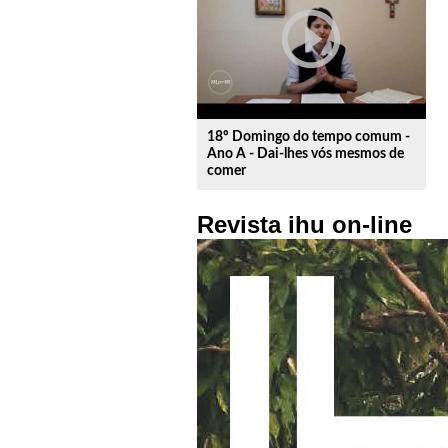
play_circle_outline
18º Domingo do tempo comum -
Ano A - Dai-lhes vós mesmos de
comer
Revista ihu on-line