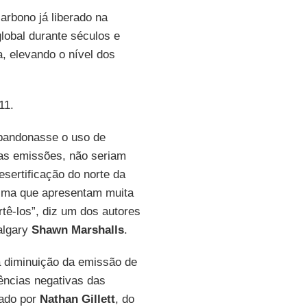
arbono já liberado na
lobal durante séculos e
a, elevando o nível dos
11.
bandonasse o uso de
as emissões, não seriam
sertificação do norte da
clima que apresentam muita
tê-los”, diz um dos autores
algary
Shawn Marshalls
.
 a diminuição da emissão de
ências negativas das
rado por
Nathan Gillett
, do