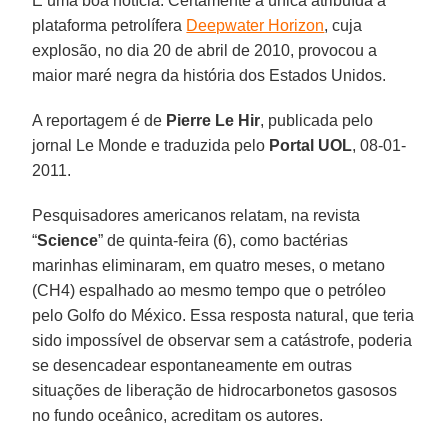
É uma boa notícia. Certamente a única atribuída à
plataforma petrolífera
Deepwater Horizon
, cuja
explosão, no dia 20 de abril de 2010, provocou a
maior maré negra da história dos Estados Unidos.
A reportagem é de
Pierre Le Hir
, publicada pelo
jornal Le Monde e traduzida pelo
Portal UOL
, 08-01-
2011.
Pesquisadores americanos relatam, na revista
“
Science
” de quinta-feira (6), como bactérias
marinhas eliminaram, em quatro meses, o metano
(CH4) espalhado ao mesmo tempo que o petróleo
pelo Golfo do México. Essa resposta natural, que teria
sido impossível de observar sem a catástrofe, poderia
se desencadear espontaneamente em outras
situações de liberação de hidrocarbonetos gasosos
no fundo oceânico, acreditam os autores.