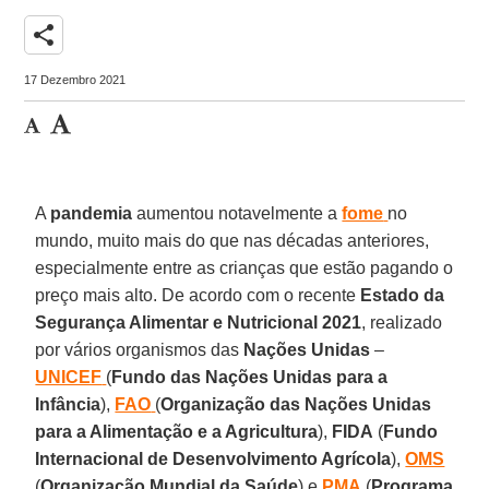
share
17 Dezembro 2021
A
pandemia
aumentou notavelmente a
fome
no
mundo, muito mais do que nas décadas anteriores,
especialmente entre as crianças que estão pagando o
preço mais alto. De acordo com o recente
Estado da
Segurança Alimentar e Nutricional 2021
, realizado
por vários organismos das
Nações
Unidas
–
UNICEF
(
Fundo das Nações Unidas para a
Infância
),
FAO
(
Organização das Nações Unidas
para a Alimentação e a Agricultura
),
FIDA
(
Fundo
Internacional de Desenvolvimento Agrícola
),
OMS
(
Organização Mundial da Saúde
) e
PMA
(
Programa