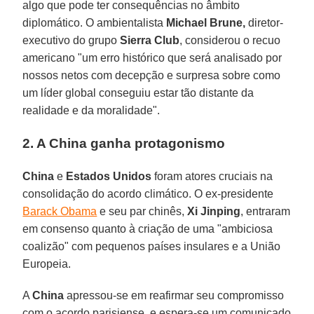
algo que pode ter consequências no âmbito
diplomático. O ambientalista
Michael Brune,
diretor-
executivo do grupo
Sierra Club
, considerou o recuo
americano "um erro histórico que será analisado por
nossos netos com decepção e surpresa sobre como
um líder global conseguiu estar tão distante da
realidade e da moralidade".
2. A China ganha protagonismo
China
e
Estados Unidos
foram atores cruciais na
consolidação do acordo climático. O ex-presidente
Barack Obama
e seu par chinês,
Xi Jinping
, entraram
em consenso quanto à criação de uma "ambiciosa
coalizão" com pequenos países insulares e a União
Europeia.
A
China
apressou-se em reafirmar seu compromisso
com o acordo parisiense, e espera-se um comunicado