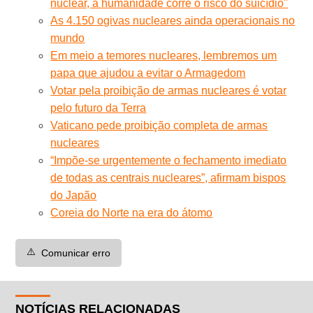
nuclear, a humanidade corre o risco do suicídio''
As 4.150 ogivas nucleares ainda operacionais no
mundo
Em meio a temores nucleares, lembremos um
papa que ajudou a evitar o Armagedom
Votar pela proibição de armas nucleares é votar
pelo futuro da Terra
Vaticano pede proibição completa de armas
nucleares
“Impõe-se urgentemente o fechamento imediato
de todas as centrais nucleares”, afirmam bispos
do Japão
Coreia do Norte na era do átomo
⚠️
Comunicar erro
NOTÍCIAS RELACIONADAS