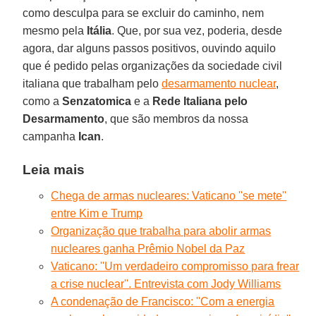
como desculpa para se excluir do caminho, nem
mesmo pela
Itália
. Que, por sua vez, poderia, desde
agora, dar alguns passos positivos, ouvindo aquilo
que é pedido pelas organizações da sociedade civil
italiana que trabalham pelo
desarmamento nuclear
,
como a
Senzatomica
e a
Rede Italiana pelo
Desarmamento
, que são membros da nossa
campanha
Ican
.
Leia mais
Chega de armas nucleares: Vaticano ''se mete''
entre Kim e Trump
Organização que trabalha para abolir armas
nucleares ganha Prêmio Nobel da Paz
Vaticano: ''Um verdadeiro compromisso para frear
a crise nuclear''. Entrevista com Jody Williams
A condenação de Francisco: ''Com a energia