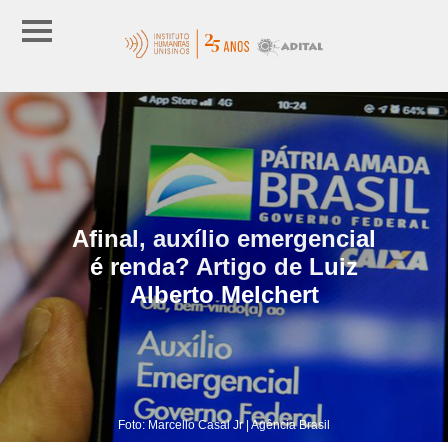
Afinal, auxílio emergencial
é renda? Artigo de Luiz
Alberto Melchert
Foto: Marcello Casal Jr | Agência Brasil