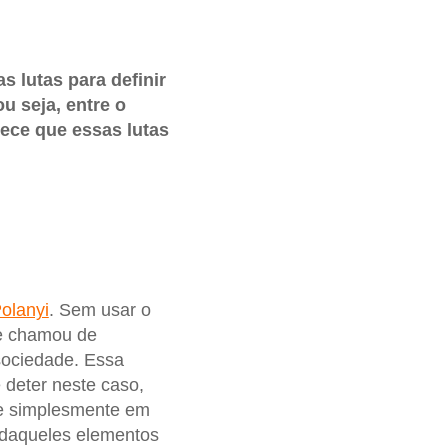
s lutas para definir
u seja, entre o
ece que essas lutas
Polanyi
. Sem usar o
le chamou de
sociedade. Essa
deter neste caso,
lve simplesmente em
 daqueles elementos