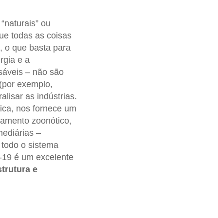
“naturais” ou
e todas as coisas
, o que basta para
rgia e a
nsáveis – não são
(por exemplo,
isar as indústrias.
gica, nos fornece um
zamento zoonótico,
mediárias –
todo o sistema
-19 é um excelente
trutura e