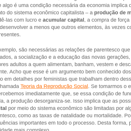
e algo é uma condição necessária da economia implica 
to do sistema econômico capitalista – a
produção de m
dê-las com lucro e
acumular capital
, a compra de força
desenvolver a menos que outros elementos, às vezes co
resentes.
xemplo, são necessárias as relações de parentesco que
dados, a socialização e a educação das novas gerações
dores adultos a quem alimentam, banham, vestem e desc
inte. Acho que esse é um argumento bem conhecido dos 
do em detalhes por feministas que trabalham dentro dess
 chamada
Teoria da Reprodução Social
. Se tomarmos o 
percebemos imediatamente que, se essa condição de fun
a, a produção desorganiza-se. Isso implica que as possi
tal
por meio do sistema econômico são limitadas por al
ntesco, como as taxas de natalidade ou mortalidade. Po
uências importantes em todo o processo. Desta forma, 
idade mais complexo.