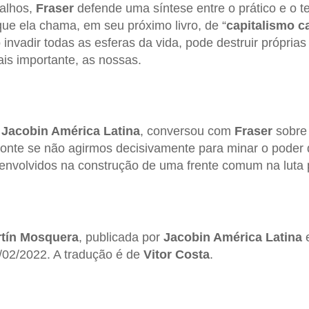
balhos,
Fraser
defende uma síntese entre o prático e o teó
que ela chama, em seu próximo livro, de “
capitalismo c
 invadir todas as esferas da vida, pode destruir própria
ais importante, as nossas.
a
Jacobin América Latina
, conversou com
Fraser
sobre 
zonte se não agirmos decisivamente para minar o poder
envolvidos na construção de uma frente comum na luta p
tín Mosquera
, publicada por
Jacobin América Latina
5/02/2022. A tradução é de
Vitor Costa
.