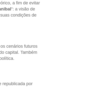
rico, a fim de evitar
anibal
”: a visão de
s suas condições de
os cenários futuros
 do capital. Também
olítica.
e republicada por