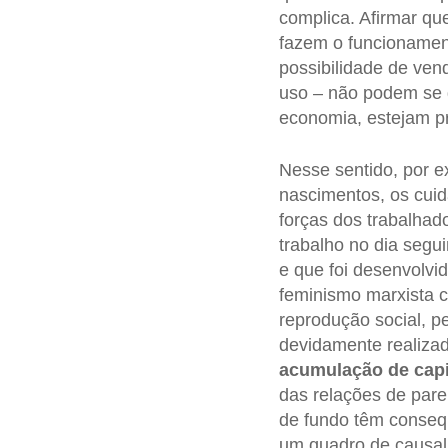
complica. Afirmar qu
fazem o funcionamen
possibilidade de ven
uso – não podem se 
economia, estejam p
Nesse sentido, por e
nascimentos, os cui
forças dos trabalha
trabalho no dia segu
e que foi desenvolvi
feminismo marxista
reprodução social, 
devidamente realizad
acumulação de capi
das relações de pare
de fundo têm conseq
um quadro de causal