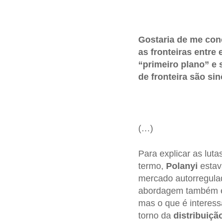
Gostaria de me conc
as fronteiras entre
“primeiro plano” e
de fronteira são si
(…)
Para explicar as luta
termo,
Polanyi
estava
mercado autorregula
abordagem também en
mas o que é interess
torno da
distribuiçã