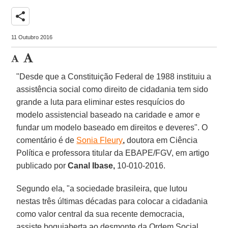
share
11 Outubro 2016
"Desde que a Constituição Federal de 1988 instituiu a
assistência social como direito de cidadania tem sido
grande a luta para eliminar estes resquícios do
modelo assistencial baseado na caridade e amor e
fundar um modelo baseado em direitos e deveres". O
comentário é de
Sonia Fleury
,
doutora em Ciência
Política e professora titular da EBAPE/FGV, em artigo
publicado por
Canal Ibase,
10-010-2016.
Segundo ela, "a sociedade brasileira, que lutou
nestas três últimas décadas para colocar a cidadania
como valor central da sua recente democracia,
assiste boquiaberta ao desmonte da Ordem Social,