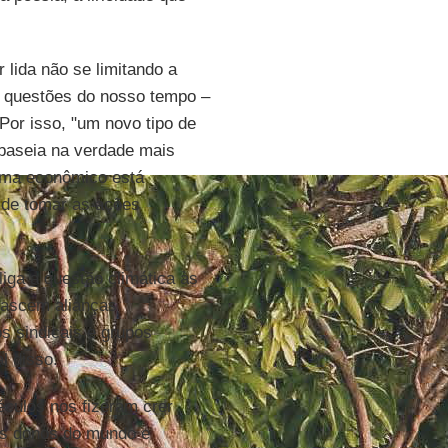
r lida não se limitando a
as questões do nosso tempo –
Por isso, "um novo tipo de
 baseia na verdade mais
tema econômico está
 de tomar as ações
 liga a questão climática às
nascem alianças
 sindicais e grupos
l disso.
culos nos fizeram crer
 os donos do mundo e