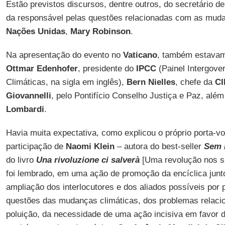
Estão previstos discursos, dentre outros, do secretário d
da responsável pelas questões relacionadas com as muda
Nações Unidas
,
Mary Robinson
.
Na apresentação do evento no
Vaticano
, também estavam
Ottmar Edenhofer
, presidente do
IPCC
(Painel Intergov
Climáticas, na sigla em inglês),
Bern Nielles
, chefe da
C
Giovannelli
, pelo Pontifício Conselho Justiça e Paz, alé
Lombardi
.
Havia muita expectativa, como explicou o próprio porta-v
participação de
Naomi Klein
– autora do best-seller
Sem 
do livro
Una rivoluzione ci salverà
[Uma revolução nos s
foi lembrado, em uma ação de promoção da encíclica junto
ampliação dos interlocutores e dos aliados possíveis por 
questões das mudanças climáticas, dos problemas relaci
poluição, da necessidade de uma ação incisiva em favor 