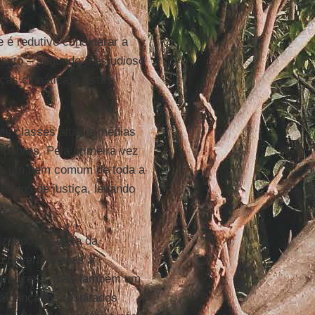
 é redutivo considerar a
exto – segundo o estudioso
ças climáticas. Estas
las classes altas e médias
pobres. Pela primeira vez
como um bem comum de toda a
térios de justiça, levando
l.
izando em vista da
ão haverá apenas a
l francesa, mas também um
 alcançados resultados