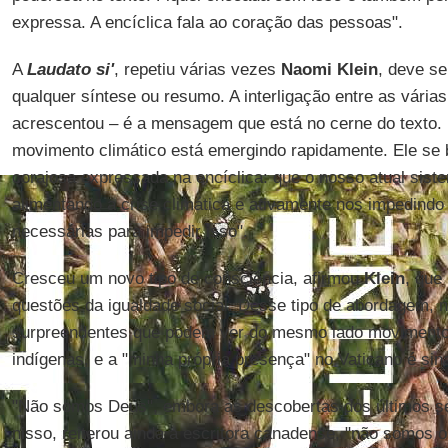
expressa. A encíclica fala ao coração das pessoas".
A
Laudato si'
, repetiu várias vezes
Naomi Klein
, deve se
qualquer síntese ou resumo. A interligação entre as vári
acrescentou – é a mensagem que está no cerne do texto. 
movimento climático está emergindo rapidamente. Ele se
corajosa expressada na encíclica: que o nosso atual sis
alimentando a crise climática e ativamente nos impedindo
necessárias para impedir isso".
Cresceu um novo tipo de consciência, afirmou
Klein
, que
questões da igualdade social. Desse tipo de abordagem, 
surpreendentes que podem ver do mesmo lado movimentos
indígenas, e a "minha própria presença" no Vaticano é sina
"Não somos Deus", embora as descobertas dos últimos sé
nisso, reiterou ainda a escritora canadense, "não somos