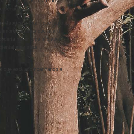
as de todas as fés, e nós
 sentido."
ho Justiça e Paz
– que leu o
de imprensa, mas que falará
poderia haver uma iniciativa
biental e as suas
co que está acompanhando a