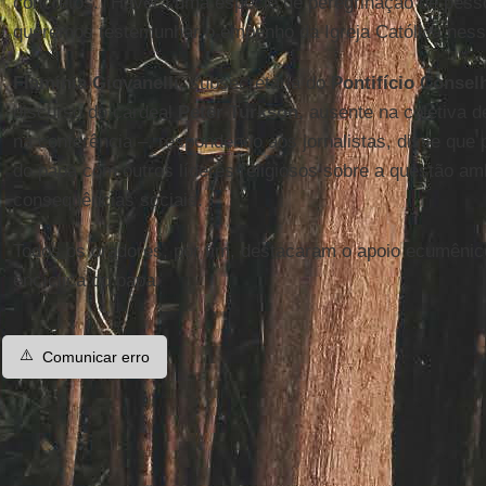
concretos. "Haverá uma espécie de peregrinação de pesso
queremos testemunhar o empenho da Igreja Católica nesse
Flaminia Giovanelli
, subsecretária do
Pontifício Consel
discurso do cardeal
Peter Turkson
, ausente na coletiva 
na conferência –, respondendo aos jornalistas, disse que 
do papa com outros líderes religiosos sobre a questão am
consequências sociais.
Todos os oradores, por fim, destacaram o apoio ecumêni
encíclica do papa.
⚠️
Comunicar erro