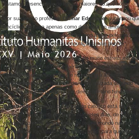
estamos desencadeando forças maiores do que nós".
Por sua vez, o professor
Ottmar Edenhofer
sublinhou que
encíclica do papa apenas como dedicada ao ambiente. O t
católico – fala das desigualdades produzidas pelas mudan
"afetam particularmente as populações mais pobres".
A capacidade da Terra, observou, foi muito estressada pe
que a habitam, e as consequências recaem sobre os mais 
na história, continuou, "faz-se referência à atmosfera 
humanidade" e, por isso, ela deve ser utilizada segundo cri
em consideração que ela é um direito humano fundamenta
Bernd Nilles
explicou que o mundo católico está se mobil
conferência do clima em Paris. Naqueles dias, de fato, n
negociação entre os governos de todo o mundo na capita
florescer de iniciativas, uma mobilização, para que sejam