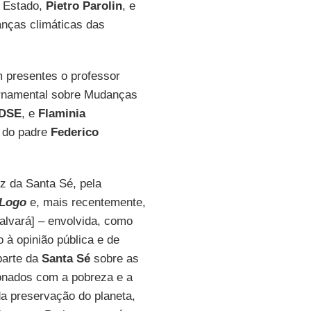
e Estado,
Pietro Parolin
, e
nças climáticas das
 presentes o professor
ernamental sobre Mudanças
IDSE
, e
Flaminia
m do padre
Federico
oz da Santa Sé, pela
Logo
e, mais recentemente,
alvará] – envolvida, como
 à opinião pública e de
parte da
Santa Sé
sobre as
onados com a pobreza e a
da preservação do planeta,