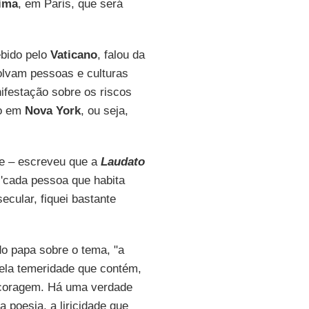
lima
, em Paris, que será
ebido pelo
Vaticano
, falou da
volvam pessoas e culturas
ifestação sobre os riscos
do em
Nova York
, ou seja,
se – escreveu que a
Laudato
 'cada pessoa que habita
ecular, fiquei bastante
o papa sobre o tema, "a
pela temeridade que contém,
coragem. Há uma verdade
 poesia, a liricidade que