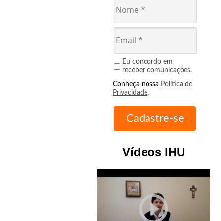
Eu concordo em
receber comunicações.
Conheça nossa
Política de
Privacidade
.
Vídeos IHU
play_circle_outline