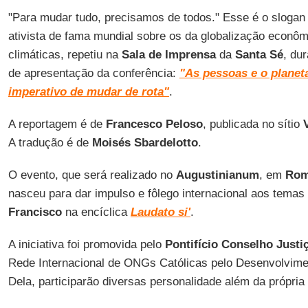
"Para mudar tudo, precisamos de todos." Esse é o sloga
ativista de fama mundial sobre os da globalização econ
climáticas, repetiu na
Sala de Imprensa
da
Santa Sé
, du
de apresentação da conferência:
"As pessoas e o planet
imperativo de mudar de rota"
.
A reportagem é de
Francesco Peloso
, publicada no sítio
A tradução é de
Moisés Sbardelotto
.
O evento, que será realizado no
Augustinianum
, em
Ro
nasceu para dar impulso e fôlego internacional aos tema
Francisco
na encíclica
Laudato si'
.
A iniciativa foi promovida pelo
Pontifício Conselho Justi
Rede Internacional de ONGs Católicas pelo Desenvolvimen
Dela, participarão diversas personalidade além da própria