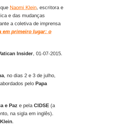
n que
Naomi Klein
, escritora e
ômica e das mudanças
rante a coletiva de imprensa
a em primeiro lugar: o
Vatican Insider
, 01-07-2015.
ma
, no dias 2 e 3 de julho,
s abordados pelo
Papa
ça e Paz
e pela
CIDSE
(a
to, na sigla em inglês).
Klein
.