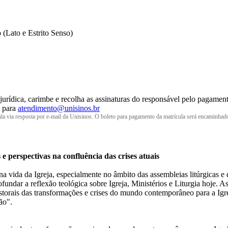
(Lato e Estrito Senso)
jurídica, carimbe e recolha as assinaturas do responsável pelo pagamen
e para
atendimento@unisinos.br
ula via resposta por e-mail da Unisinos. O boleto para pagamento da matrícula será encaminhad
s e perspectivas na confluência das crises atuais
 vida da Igreja, especialmente no âmbito das assembleias litúrgicas e
undar a reflexão teológica sobre Igreja, Ministérios e Liturgia hoje. A
astorais das transformações e crises do mundo contemporâneo para a Ig
ão".