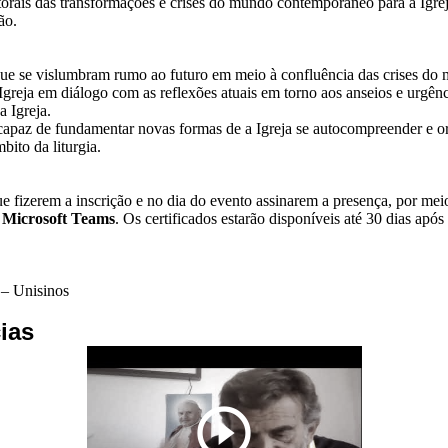
storais das transformações e crises do mundo contemporâneo para a Igr
ão.
) que se vislumbram rumo ao futuro em meio à confluência das crises d
a Igreja em diálogo com as reflexões atuais em torno aos anseios e urgên
a Igreja.
capaz de fundamentar novas formas de a Igreja se autocompreender e o
bito da liturgia.
que fizerem a inscrição e no dia do evento assinarem a presença, por mei
a
Microsoft
Teams
. Os certificados estarão disponíveis até 30 dias apó
 – Unisinos
ias
play_circle_outline