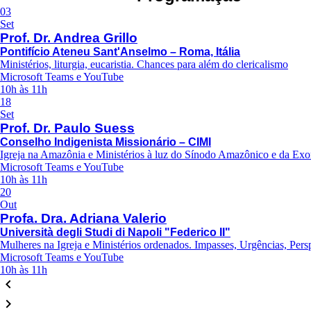
03
Set
Prof. Dr. Andrea Grillo
Pontifício Ateneu Sant'Anselmo – Roma, Itália
Ministérios, liturgia, eucaristia. Chances para além do clericalismo
Microsoft Teams e YouTube
10h às 11h
18
Set
Prof. Dr. Paulo Suess
Conselho Indigenista Missionário – CIMI
Igreja na Amazônia e Ministérios à luz do Sínodo Amazônico e da Ex
Microsoft Teams e YouTube
10h às 11h
20
Out
Profa. Dra. Adriana Valerio
Università degli Studi di Napoli "Federico II"
Mulheres na Igreja e Ministérios ordenados. Impasses, Urgências, Pers
Microsoft Teams e YouTube
10h às 11h
keyboard_arrow_left
keyboard_arrow_right