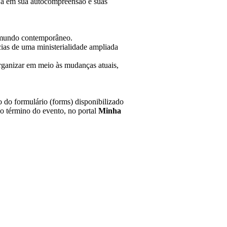
eja em sua autocompreensão e suas
o mundo contemporâneo.
cias de uma ministerialidade ampliada
rganizar em meio às mudanças atuais,
o do formulário (forms) disponibilizado
s o término do evento, no portal
Minha