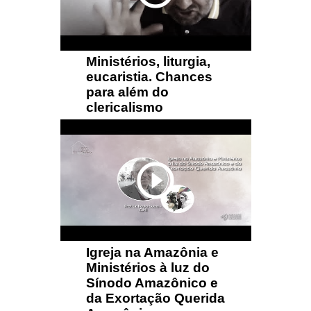
Ministérios, liturgia,
eucaristia. Chances
para além do
clericalismo
play_circle_outline
Igreja na Amazônia e
Ministérios à luz do
Sínodo Amazônico e
da Exortação Querida