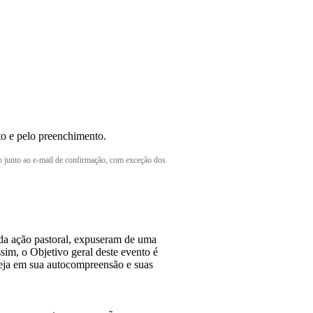
to e pelo preenchimento.
o junto ao e-mail de confirmação, com exceção dos
 da ação pastoral, expuseram de uma
ssim, o Objetivo geral deste evento é
reja em sua autocompreensão e suas