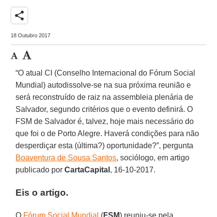
share
18 Outubro 2017
“O atual CI (Conselho Internacional do Fórum Social
Mundial) autodissolve-se na sua próxima reunião e
será reconstruído de raiz na assembleia plenária de
Salvador, segundo critérios que o evento definirá. O
FSM de Salvador é, talvez, hoje mais necessário do
que foi o de Porto Alegre. Haverá condições para não
desperdiçar esta (última?) oportunidade?”, pergunta
Boaventura de Sousa Santos
, sociólogo, em artigo
publicado por
CartaCapital
, 16-10-2017.
Eis o artigo.
O
Fórum Social Mundial
(
FSM
) reuniu-se pela