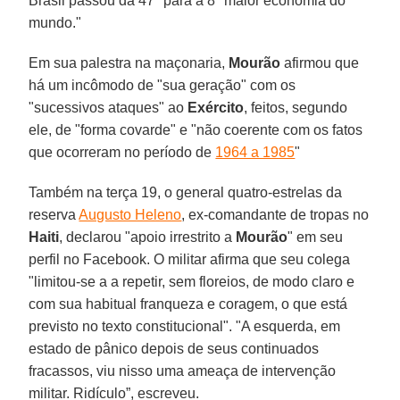
Brasil passou da 47ª para a 8ª maior economia do
mundo."
Em sua palestra na maçonaria,
Mourão
afirmou que
há um incômodo de "sua geração" com os
"sucessivos ataques" ao
Exército
, feitos, segundo
ele, de "forma covarde" e "não coerente com os fatos
que ocorreram no período de
1964 a 1985
"
Também na terça 19, o general quatro-estrelas da
reserva
Augusto Heleno
, ex-comandante de tropas no
Haiti
, declarou "apoio irrestrito a
Mourão
" em seu
perfil no Facebook. O militar afirma que seu colega
"limitou-se a a repetir, sem floreios, de modo claro e
com sua habitual franqueza e coragem, o que está
previsto no texto constitucional". "A esquerda, em
estado de pânico depois de seus continuados
fracassos, viu nisso uma ameaça de intervenção
militar. Ridículo”, escreveu.