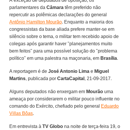
À exceção de deputados de oposição, os
parlamentares da
Câmara
têm preferido não
repercutir as polêmicas declarações do general
Antônio Hamilton Mourão
. Enquanto a maioria dos
congressistas da base aliada prefere manter-se em
silêncio sobre o tema, o militar tem recebido apoio de
colegas após garantir haver "planejamentos muito
bem feitos" para uma possível solução do "problema
político" em uma palestra na maçonaria, em
Brasília
.
A reportagem é de
José Antonio Lima
e
Miguel
Martins
, publicada por
CartaCapital
, 21-09-2017.
Alguns deputados não enxergam em
Mourão
uma
ameaça por considerarem o militar pouco influente no
comando do Exército, chefiado pelo general
Eduardo
Villas Bôas
.
Em entrevista à
TV Globo
na noite de terça-feira 19, o