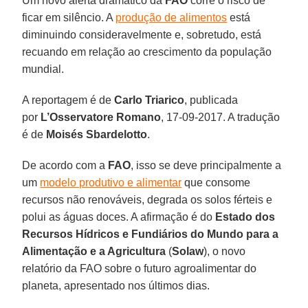
Um novo alerta dramático da
FAO
corre o risco de
ficar em silêncio. A
produção de alimentos
está
diminuindo consideravelmente e, sobretudo, está
recuando em relação ao crescimento da população
mundial.
A reportagem é de
Carlo Triarico
, publicada
por
L’Osservatore Romano
, 17-09-2017. A tradução
é de
Moisés Sbardelotto
.
De acordo com a
FAO
, isso se deve principalmente a
um
modelo produtivo e alimentar
que consome
recursos não renováveis, degrada os solos férteis e
polui as águas doces. A afirmação é do
Estado dos
Recursos Hídricos e Fundiários do Mundo para a
Alimentação e a Agricultura
(
Solaw
), o novo
relatório da FAO sobre o futuro agroalimentar do
planeta, apresentado nos últimos dias.