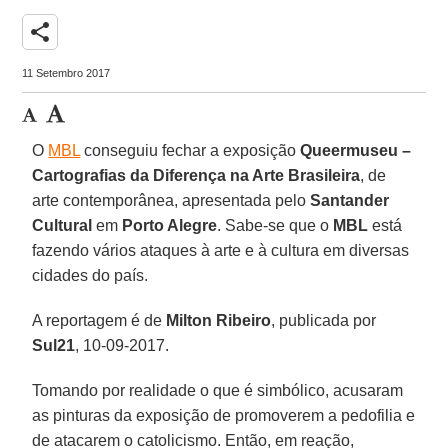
share
11 Setembro 2017
O
MBL
conseguiu fechar a exposição
Queermuseu –
Cartografias da Diferença na Arte Brasileira
, de
arte contemporânea, apresentada pelo
Santander
Cultural
em
Porto Alegre
. Sabe-se que o
MBL
está
fazendo vários ataques à arte e à cultura em diversas
cidades do país.
A reportagem é de
Milton Ribeiro
, publicada por
Sul21
, 10-09-2017.
Tomando por realidade o que é simbólico, acusaram
as pinturas da exposição de promoverem a pedofilia e
de atacarem o catolicismo. Então, em reação,