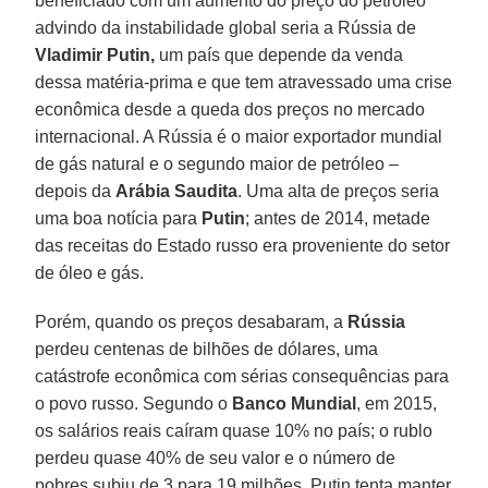
beneficiado com um aumento do preço do petróleo
advindo da instabilidade global seria a Rússia de
Vladimir Putin,
um país que depende da venda
dessa matéria-prima e que tem atravessado uma crise
econômica desde a queda dos preços no mercado
internacional. A Rússia é o maior exportador mundial
de gás natural e o segundo maior de petróleo –
depois da
Arábia
Saudita
. Uma alta de preços seria
uma boa notícia para
Putin
; antes de 2014, metade
das receitas do Estado russo era proveniente do setor
de óleo e gás.
Porém, quando os preços desabaram, a
Rússia
perdeu centenas de bilhões de dólares, uma
catástrofe econômica com sérias consequências para
o povo russo. Segundo o
Banco Mundial
, em 2015,
os salários reais caíram quase 10% no país; o rublo
perdeu quase 40% de seu valor e o número de
pobres subiu de 3 para 19 milhões. Putin tenta manter