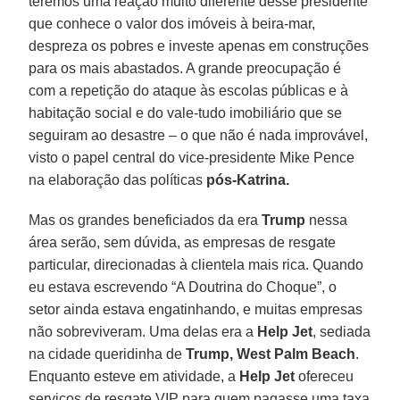
teremos uma reação muito diferente desse presidente
que conhece o valor dos imóveis à beira-mar,
despreza os pobres e investe apenas em construções
para os mais abastados. A grande preocupação é
com a repetição do ataque às escolas públicas e à
habitação social e do vale-tudo imobiliário que se
seguiram ao desastre – o que não é nada improvável,
visto o papel central do vice-presidente Mike Pence
na elaboração das políticas
pós-Katrina.
Mas os grandes beneficiados da era
Trump
nessa
área serão, sem dúvida, as empresas de resgate
particular, direcionadas à clientela mais rica. Quando
eu estava escrevendo “A Doutrina do Choque”, o
setor ainda estava engatinhando, e muitas empresas
não sobreviveram. Uma delas era a
Help Jet
, sediada
na cidade queridinha de
Trump, West
Palm Beach
.
Enquanto esteve em atividade, a
Help Jet
ofereceu
serviços de resgate VIP para quem pagasse uma taxa