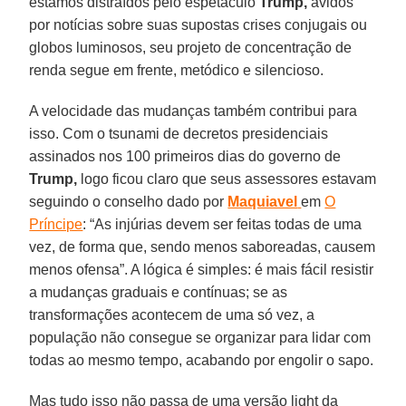
estamos distraídos pelo espetáculo
Trump,
ávidos
por notícias sobre suas supostas crises conjugais ou
globos luminosos, seu projeto de concentração de
renda segue em frente, metódico e silencioso.
A velocidade das mudanças também contribui para
isso. Com o tsunami de decretos presidenciais
assinados nos 100 primeiros dias do governo de
Trump,
logo ficou claro que seus assessores estavam
seguindo o conselho dado por
Maquiavel
em
O
Príncipe
: “As injúrias devem ser feitas todas de uma
vez, de forma que, sendo menos saboreadas, causem
menos ofensa”. A lógica é simples: é mais fácil resistir
a mudanças graduais e contínuas; se as
transformações acontecem de uma só vez, a
população não consegue se organizar para lidar com
todas ao mesmo tempo, acabando por engolir o sapo.
Mas tudo isso não passa de uma versão light da