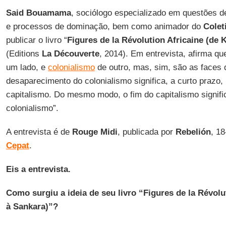
Said Bouamama
, sociólogo especializado em questões d
e processos de dominação, bem como animador do
Colet
publicar o livro “
Figures de la Révolution Africaine (de 
(Editions
La Découverte
, 2014). Em entrevista, afirma qu
um lado, e
colonialismo
de outro, mas, sim, são as face
desaparecimento do colonialismo significa, a curto prazo,
capitalismo. Do mesmo modo, o fim do capitalismo signif
colonialismo”.
A entrevista é de
Rouge Midi
, publicada por
Rebelión
, 1
Cepat
.
Eis a entrevista.
Como surgiu a ideia de seu livro “Figures de la Révolu
à Sankara)”?