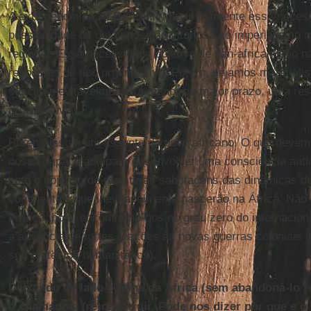
A experiência da
ALBA
confirma amplamente essa necessi
possibilidade de uma oposição vitoriosa ao imperialismo
regional. Essa necessidade objetiva de pan-africanismo 
respostas de tipo organizativo. Porém, sejamos materialis
suscita inevitavelmente, a menor ou maior prazo, uma res
organizativa.
Porém, isso é um assunto do povo africano. O que devemo
nossa capacidade para desenvolver uma consciência antico
com o objetivo de resistir as sabotagens das dinâmicas de
continentais que inevitavelmente nascerão na África. Não 
França, hoje, encontramo-nos no grau zero do internacio
a ausência de fortes reações às novas guerras coloniais (
sob pretextos humanitários).
Deixando de lado o tema da África (sem abandoná-lo re
o chamado a (re)construir. Pode nos dizer por que e o