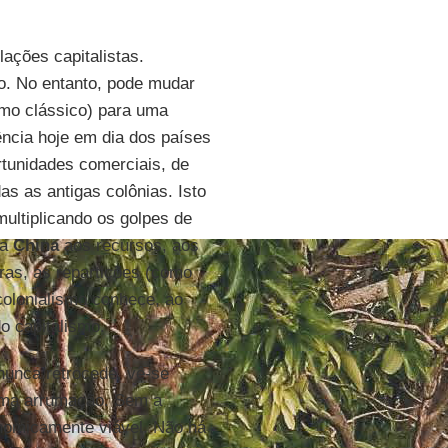
ações capitalistas.
mo. No entanto, pode mudar
smo clássico) para uma
tência hoje em dia dos países
rtunidades comerciais, de
s as antigas colônias. Isto
multiplicando os golpes de
da
China
aos recursos, aos
ras, as repartições (como
 colonialismo conhece, ao
o capitalismo.
nunca retrocede, vê-se
 uma arrumação. Sem a
onomicamente viável. Não há