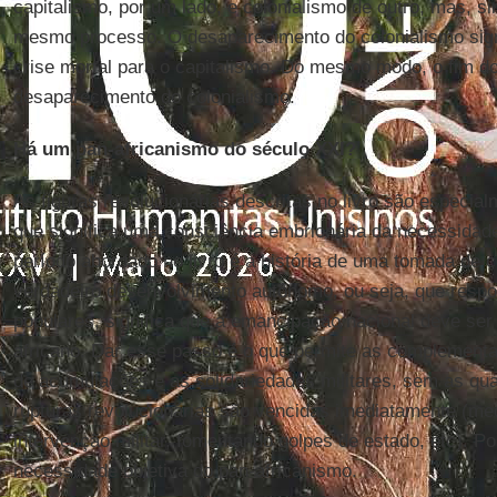
capitalismo, por um lado, e colonialismo de outro, mas, s
mesmo processo. O desaparecimento do colonialismo signi
crise mortal para o capitalismo. Do mesmo modo, o fim do 
desaparecimento do colonialismo.
Há um pan-africanismo do século XXI?
As figuras revolucionárias descritas no livro são especial
que significa uma consciência embrionária da necessidad
período abordado no livro é a história de uma tomada de 
verdadeiro desenvolvimento autônomo, ou seja, que resp
populares, significa que a emancipação nacional deve s
africano. Dar esse passo é o que permite as complement
de acumulações e as solidariedades militares, sem as qua
rupturas revolucionárias são vencidas imediatamente (med
intervenção militar, fomentando golpes de estado, etc). Po
necessidade objetiva do pan-africanismo.