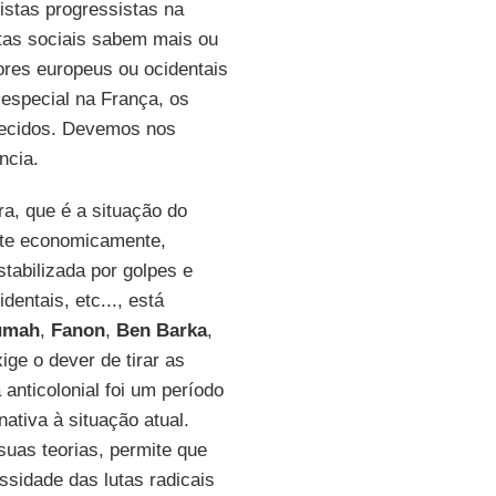
istas progressistas na
lutas sociais sabem mais ou
res europeus ou ocidentais
especial na França, os
hecidos. Devemos nos
ncia.
ra, que é a situação do
ente economicamente,
tabilizada por golpes e
identais, etc..., está
umah
,
Fanon
,
Ben Barka
,
ige o dever de tirar as
anticolonial foi um período
nativa à situação atual.
suas teorias, permite que
ssidade das lutas radicais