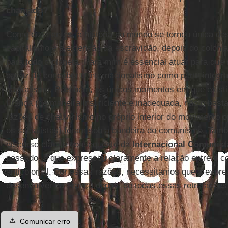
chamado?
Como dizia antes, a história do mundo se tornou única d
capitalismo e a extensão da escravidão, depois do coloni
para todo o planeta. Para mim é essencial atuar para que 
capaz de conceber o internacionalismo como parte integran
capitalismo. Pois bem, os únicos momentos em que existi
França (de maneira insuficiente e inadequada, não o basta
razões de chauvinismo no próprio interior do movimento o
os socialistas) foram sob a bandeira do comunismo. Tamb
discurso claro e consequente da
Internacional Comunist
passado, o que expressou claramente a relação entre o co
anticolonial. Por essas razões, necessitamos que a expre
desenvolver na França depois de todas essas retratações
⚠️
Comunicar erro