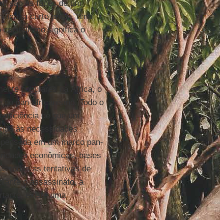
im, são as faces de um
fica, a curto prazo, uma
capitalismo significa o
mente populares na África, o
e do pan-africanismo. Todo o
consciência de que um
onda às necessidades
er pensada em um marco pan-
aridades econômicas, bases
is todas as tentativas de
iante o assassinato, a
rtanto, existe uma