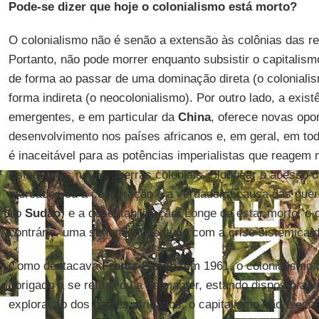
Pode-se dizer que hoje o colonialismo está morto?
O colonialismo não é senão a extensão às colônias das rel
Portanto, não pode morrer enquanto subsistir o capitalis
de forma ao passar de uma dominação direta (o coloniali
forma indireta (o neocolonialismo). Por outro lado, a exis
emergentes, e em particular da
China
, oferece novas opo
desenvolvimento nos países africanos e, em geral, em toda
é inaceitável para as potências imperialistas que reagem 
Estado e as novas guerras coloniais. Bloquear o acesso 
mercados ou à cooperação é a verdadeira causa das guer
no
Sudão
) e a desestabilização. Longe de estar morto, o
contrário, uma segunda juventude com a crise sistêmica d
Como destacava
Frantz Fanon
, em 1961, o colonialismo 
obrigado a se retirar ou a se manter, estando disposto a
exploração dos países africanos, o capitalismo não é ec