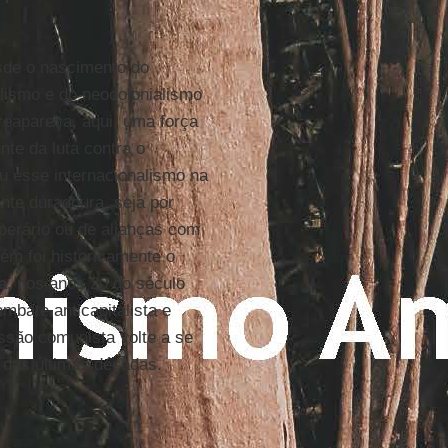
esde o nascimento do
alismo e do neocolonialismo
reapareça, aqui, uma força
te da luta contra o
u esse internacionalismo na
nte duradoura, seja por
perário ou de alianças com
ém foi historicamente o
a
, nos anos 20 do século
mbate anticapitalista e
ssão comunista volte a se
 das últimas décadas.