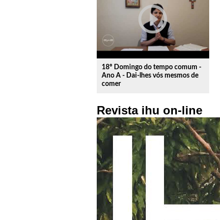
play_circle_outline
18º Domingo do tempo comum -
Ano A - Dai-lhes vós mesmos de
comer
Revista ihu on-line