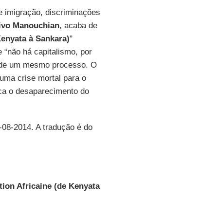
e imigração, discriminações
ivo Manouchian
, acaba de
Kenyata à Sankara)
"
e “não há capitalismo, por
s de um mesmo processo. O
 uma crise mortal para o
ica o desaparecimento do
8-08-2014. A tradução é do
tion Africaine (de Kenyata