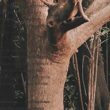
dade positiva, ao mostrar a
 mediante uma dinâmica
não obtém, no momento,
tas: a necessidade objetiva
posta subjetiva e
s ter presente, aqui, é
lonial e internacionalista,
 lutas nacionais, regionais e
é preciso dizer que na
nalismo, conforme demostra
e inclusive o apoio a estas
almente)..., você assinou
 que lhe motivou nesse