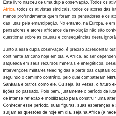
Este livro nasceu de uma dupla observação. Todos os ativ
África
, todos os ativistas sindicais, todos os atores das 
menos profundamente quem foram os pensadores e os ato
das lutas pela emancipação. No entanto, na Europa, e em 
pensadores e atores africanos da revolução não são con
questionar sobre as causas e consequências desta ignorâ
Junto a essa dupla observação, é preciso acrescentar out
continente africano hoje em dia. A África, ao ser depend
saqueada em seus recursos minerais e energéticos, deses
intervenções militares teledirigidas a partir das capitais oc
seguindo o caminho contrário, pelo qual combateram
Nkr
Sankara
e outros como ele. Ou seja, às vezes, o futuro ex
lições do passado. Pois bem, justamente o período da luta 
de intensa reflexão e mobilização para construir uma alter
Conhecer esse período, suas figuras, suas esperanças e 
surjam as questões de hoje em dia, seja na África (a nece