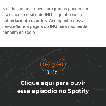
A cada semana, novos programas podem ser
acessados no sítio do
IHU
, logo abaixo do
calendário de eventos
. Acompanhe nossa
newsletter
e a página do
IHU
para não perder
nenhum episódio.