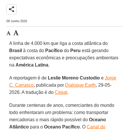
share
08 Junho 2026
A linha de 4.000 km que liga a costa atlântica do
Brasil
à costa do
Pacífico
do
Peru
está gerando
expectativas econômicas e preocupações ambientais
na
América Latina
.
A reportagem é de
Leslie Moreno Custodio
e
Jorge
C. Carrasco
, publicada por
Dialogue Earth
, 29-05-
2026. A tradução é do
Cepat
.
Durante centenas de anos, comerciantes do mundo
todo enfrentaram um problema: como transportar
mercadorias o mais rápido possível do
Oceano
Atlântico
para o
Oceano Pacífico
. O
Canal do