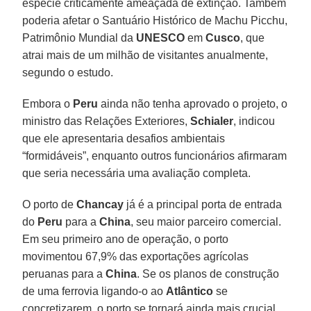
espécie criticamente ameaçada de extinção. Também
poderia afetar o Santuário Histórico de Machu Picchu,
Patrimônio Mundial da
UNESCO
em
Cusco
, que
atrai mais de um milhão de visitantes anualmente,
segundo o estudo.
Embora o
Peru
ainda não tenha aprovado o projeto, o
ministro das Relações Exteriores,
Schialer
, indicou
que ele apresentaria desafios ambientais
“formidáveis”, enquanto outros funcionários afirmaram
que seria necessária uma avaliação completa.
O porto de
Chancay
já é a principal porta de entrada
do
Peru
para a
China
, seu maior parceiro comercial.
Em seu primeiro ano de operação, o porto
movimentou 67,9% das exportações agrícolas
peruanas para a
China
. Se os planos de construção
de uma ferrovia ligando-o ao
Atlântico
se
concretizarem, o porto se tornará ainda mais crucial