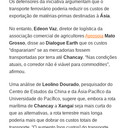
Os defensores da iniciativa argumentam que o
transporte ferroviário poderia reduzir os custos de
exportação de matérias-primas destinadas à
Ásia
.
No entanto,
Edeon Vaz
, diretor de logística da
associação comercial de agricultores
Aprosoja
Mato
Grosso
, disse ao
Dialogue Earth
que os custos
“disparariam” se as mercadorias fossem
transportadas por terra até
Chancay
. “Nas condições
atuais, o corredor não é viável para
commodities
”,
afirmou.
Uma análise de
Leolino Dourado
, pesquisador do
Centro de Estudos da China e da Ásia-Pacífico da
Universidade do Pacífico, sugere que, embora a rota
marítima de
Chancay
a
Xangai
seja mais curta do
que as alternativas, a rota terrestre mais longa
poderia mais que dobrar os custos totais de
transporte. “O aumento [nos custos] do transporte