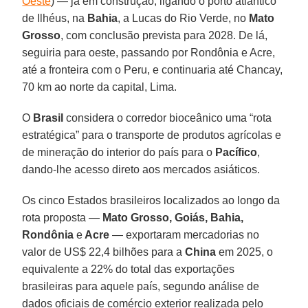
Oeste
) — já em construção, ligando o porto atlântico
de Ilhéus, na
Bahia
, a Lucas do Rio Verde, no
Mato
Grosso
, com conclusão prevista para 2028. De lá,
seguiria para oeste, passando por Rondônia e Acre,
até a fronteira com o Peru, e continuaria até Chancay,
70 km ao norte da capital, Lima.
O
Brasil
considera o corredor bioceânico uma “rota
estratégica” para o transporte de produtos agrícolas e
de mineração do interior do país para o
Pacífico
,
dando-lhe acesso direto aos mercados asiáticos.
Os cinco Estados brasileiros localizados ao longo da
rota proposta —
Mato Grosso, Goiás, Bahia,
Rondônia
e
Acre
— exportaram mercadorias no
valor de US$ 22,4 bilhões para a
China
em 2025, o
equivalente a 22% do total das exportações
brasileiras para aquele país, segundo análise de
dados oficiais de comércio exterior realizada pelo