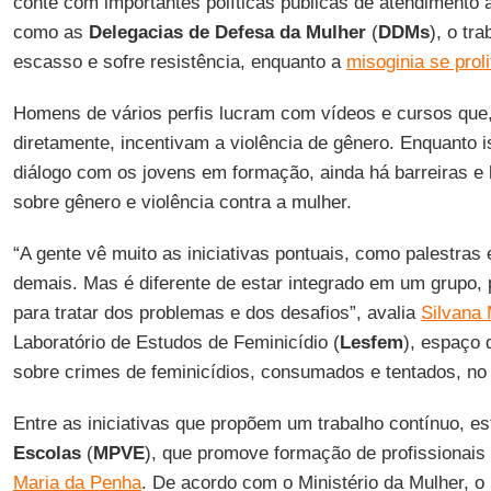
conte com importantes políticas públicas de atendimento à
como as
Delegacias de Defesa da Mulher
(
DDMs
), o tr
escasso e sofre resistência, enquanto a
misoginia se proli
Homens de vários perfis lucram com vídeos e cursos que,
diretamente, incentivam a violência de gênero. Enquanto i
diálogo com os jovens em formação, ainda há barreiras e 
sobre gênero e violência contra a mulher.
“A gente vê muito as iniciativas pontuais, como palestras
demais. Mas é diferente de estar integrado em um grupo, p
para tratar dos problemas e dos desafios”, avalia
Silvana 
Laboratório de Estudos de Feminicídio (
Lesfem
), espaço 
sobre crimes de feminicídios, consumados e tentados, n
Entre as iniciativas que propõem um trabalho contínuo, e
Escolas
(
MPVE
), que promove formação de profissionai
Maria da Penha
. De acordo com o Ministério da Mulher, o