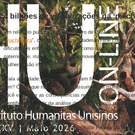
4 bilhões de visualizações na ‘mach
Um relatório publicado em dezembro de 2024 revela o t
“
machosfera
”, conjunto de comunidades on-line com a pro
dificuldades enfrentadas por eles, como relacionamentos, 
paternidade, mas, na verdade, promovem ideias baseadas
mulheres são inferiores.
“Fala a verdade: uma mulher que tem filho vale o mesmo
tem? Óbvio que não”. “Se você assumir uma mulher rodada
você vai sofrer as consequências no futuro”. Esses são e
identificado a partir da análise de 76.289 vídeos publicad
Youtube
na pesquisa do relatório “Aprenda a editar ‘este t
discursivas e monetização da misoginia no Youtube”, do
L
Internet e Redes Sociais
, Universidade Federal do Rio de