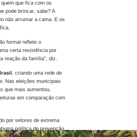
re quem que fica com os
e pode brincar, sabe? A
nto não arrumar a cama. E os
fica.
o formal reflete o
uma certa resistência por
 reação da família”, diz.
rasil
, criando uma rede de
de. Nas eleições municipais
las que mais aumentou,
efeituras em comparação com
do por setores de extrema
huma política de prevenção
lerta
Sônia
.