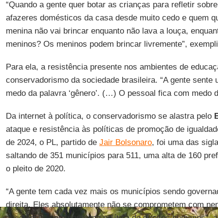
“Quando a gente quer botar as crianças para refletir sob
afazeres domésticos da casa desde muito cedo e quem qu
menina não vai brincar enquanto não lava a louça, enqua
meninos? Os meninos podem brincar livremente”, exempli
Para ela, a resistência presente nos ambientes de educaçã
conservadorismo da sociedade brasileira. “A gente sente 
medo da palavra ‘gênero’. (…) O pessoal fica com medo da
Da internet à política, o conservadorismo se alastra pelo
B
ataque e resistência às políticas de promoção de igualda
de 2024, o PL, partido de
Jair Bolsonaro
, foi uma das sig
saltando de 351 municípios para 511, uma alta de 160 pr
o pleito de 2020.
“A gente tem cada vez mais os municípios sendo governa
direita. Eles absolutamente não se comprometem com nen
à violência, com nenhuma política de direitos humanos”, a