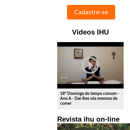
Vídeos IHU
play_circle_outline
18º Domingo do tempo comum -
Ano A - Dai-lhes vós mesmos de
comer
Revista ihu on-line