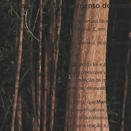
Números revelam aumento dos cas
Em 2024, o
Brasil
bateu recorde de feminicídios desde q
tipificado, em 2015, com a lei nº 13.104. E, em 2025, os
“Está acontecendo mais violência mesmo. Acontecem mais
Silvana Mariano
.
Ela pondera que, com a promulgação da lei e a compreens
desse crime – quando o assassinato envolve violência dom
menosprezo ou discriminação à condição de mulher da ví
passam a ser classificados como tal, elevando os registro
No entanto, os números expressam o que
Mariano
avalia
conservadora diante de avanços significativos para as m
período de ampliação de direitos, de autonomia, de libe
mulheres. E uma das respostas, uma reação a isso é por m