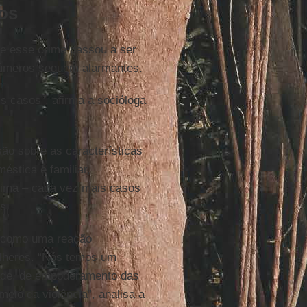
os
ue esse crime passou a ser
 números seguem alarmantes.
 casos”, afirma a socióloga
ão sobre as características
éstica e familiar,
tima – cada vez mais casos
s.
 como uma reação
ulheres. “Nós temos um
rdade, de empoderamento das
eio da violência”, analisa a