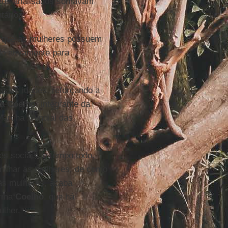
ídeos analisados somavam
tários.
de que as mulheres possuem
do ativamente para
s as idades, reforçando a
a Coelho
, integrante da
 Marcha Mundial das
s sociais, o tempo todo,
milhar as mulheres, de como
 às mulheres, acaba
firma
Coelho
, que há
ulher.