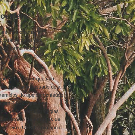
oesfera’
amanho da chamada
posta de tratar das
boa forma física ou
 na percepção de que as
 que uma mulher que não
 e ignorar o passado dela,
xemplos do tipo de conteúdo
os em 7.812 canais no
ipo’ de mulher: estratégias
aboratório de Estudos de
 Janeiro (
UFRJ
) com apoio