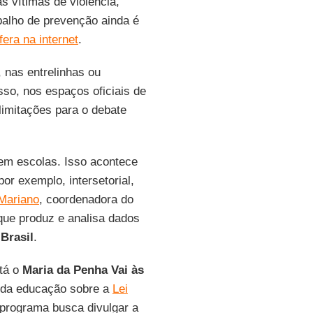
s vítimas de violência,
abalho de prevenção ainda é
fera na internet
.
 nas entrelinhas ou
sso, nos espaços oficiais de
limitações para o debate
 em escolas. Isso acontece
or exemplo, intersetorial,
Mariano
, coordenadora do
que produz e analisa dados
o
Brasil
.
stá o
Maria da Penha Vai às
s da educação sobre a
Lei
 programa busca divulgar a