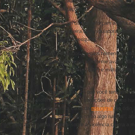
do Ministério das Mulheres. Até 8 de abril de 2024, os v
mais de 4 bilhões de visualizações e 23 milhões de comen
“Entre os vídeos, se destacam os que reforçam a ideia 
uma suposta natureza interesseira e manipuladora, atuan
prejudicar os homens”, alerta a pesquisa.
De acesso livre, esses conteúdos chegam homens de toda
percepção de inferioridade feminina, conforme avalia
Sôni
Sempreviva Organização Feminista (
SOF
) e militante da
Mulheres.
“Quando você tem uma situação em que você tem em rede
estimulando a violência, colocando situações de como hu
desprezar as mulheres, essa coisa da
misoginia
, do ódio
tornando, a violência, o feminicídio como algo natural”, a
décadas acompanha debates sobre a violência contra a m