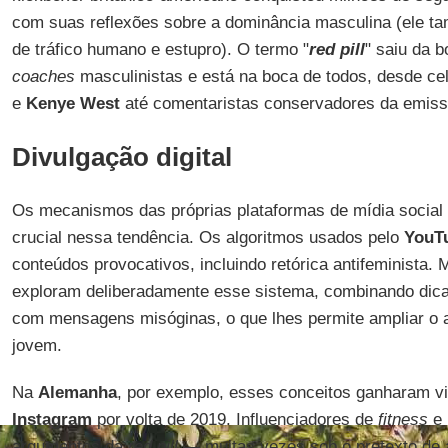
com suas reflexões sobre a dominância masculina (ele t
de tráfico humano e estupro). O termo "
red pill
" saiu da 
coaches
masculinistas e está na boca de todos, desde c
e
Kenye West
até comentaristas conservadores da emis
Divulgação digital
Os mecanismos das próprias plataformas de mídia soci
crucial nessa tendência. Os algoritmos usados pelo
YouT
conteúdos provocativos, incluindo retórica antifeminista. 
exploram deliberadamente esse sistema, combinando dic
com mensagens misóginas, o que lhes permite ampliar o a
jovem.
Na
Alemanha
, por exemplo, esses conceitos ganharam vi
Instagram
por volta de 2019. Influenciadores de
fitness
e 
argumentos da
red pill
— muitas vezes sob o pretexto de 