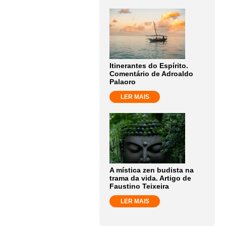
Itinerantes do Espírito.
Comentário de Adroaldo
Palaoro
LER MAIS
A mística zen budista na
trama da vida. Artigo de
Faustino Teixeira
LER MAIS