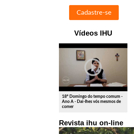
Vídeos IHU
play_circle_outline
18º Domingo do tempo comum -
Ano A - Dai-lhes vós mesmos de
comer
Revista ihu on-line