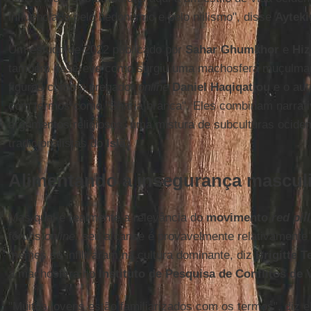
influenciado pelo hedonismo e pelo niilismo", disse
Ayteki
Um estudo de 2022 publicado por
Sahar Ghumkhor
e
Hiz
também descreve como surgiu uma machosfera muçulman
figuras como o pregador
online
Daniel Haqiqatjou
e o au
com termos como "Sharia branca". Eles combinam narrati
argumentos religiosos, uma mistura de subculturas ociden
tradicionalistas do
Islã
.
Alimentando a insegurança mascul
Mas qual é realmente a relevância do
movimento
red pill
fóruns
online,
seu alcance é provavelmente relativamente
memes se infiltraram na cultura dominante, diz
Brigitte T
a machosfera no
Instituto de Pesquisa de Conflitos de 
"Muitos jovens estão familiarizados com os termos", diz 