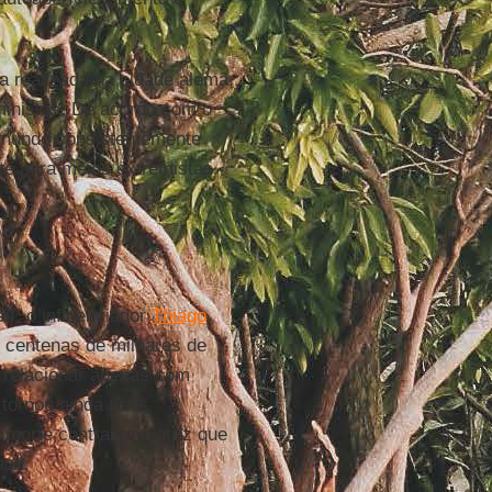
a realizada na cidade alemã,
ministas. De acordo com o
 mundo consistentemente
te para meios extremistas
il
, o influenciador
Thiago
u centenas de milhares de
 relacionar apenas com
 tornou ainda mais
 morte contra uma atriz que
ach.