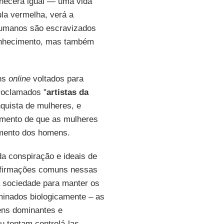
anecerá igual — uma vida
ula vermelha, verá a
humanos são escravizados
conhecimento, mas também
uns
online
voltados para
roclamados "
artistas da
quista de mulheres, e
umento de que as mulheres
imento dos homens.
da conspiração e ideais de
Afirmações comuns nessas
a sociedade para manter os
minados biologicamente – as
ens dominantes e
 tentam controlá-las.