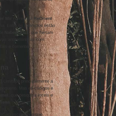
n
.
er Mir
na revista
ReOrient
a. Entre os exemplos estão
tor
Nabeel Aziz
, que flertam
vas antifeministas com
tais e correntes
ina
? Limitado principalmente a
 pequeno. Mas os códigos e
emel
, que pesquisa
incels
e
Viena
.
ela, acrescentando que