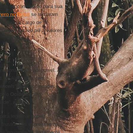
em ter contribuído para sua
nero no Brasil
se tornaram
 ficando a cargo de
o conteúdos
red pill
a valores
s
regionalmente adaptável. A
ld, na Alemanha, tem
incels
". Nas sociedades
 pelo
Ocidente
são
ade", explica.
para legitimar papéis
s frustrações expressas na
tal 'equivocado', fortemente