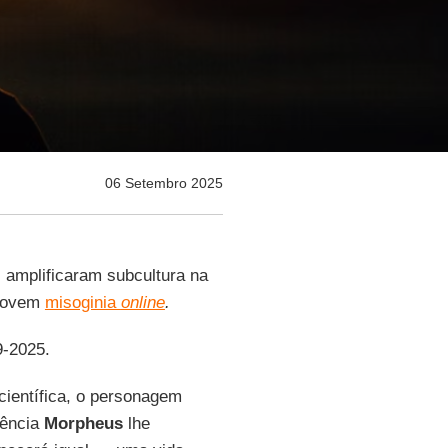
06 Setembro 2025
, amplificaram subcultura na
omovem
misoginia
online
.
9-2025.
 científica, o personagem
tência
Morpheus
lhe