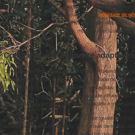
Pesquisadores apontam para questões estruturais que pod
ascensão. Desde 2010, os debates sobre
igualdade de gê
cada vez mais politizados e foram excluídos das escolas,
influenciadores explorar o tema, muitas vezes associand
morais tradicionais.
Conceitos culturalmente adaptávei
O
movimento
red pill
também provou ser diversificado e 
pesquisadora
Vildan Aytekin
, da Universidade de Bielefe
acompanhado os
incels
muçulmanos conhecidos como "
m
muçulmanas, as hierarquias de atratividade influenciadas
substituídas por conceitos de "espiritualidade e masculinid
A feminilidade é idealizada, não para criar igualdade, mas 
tradicionais com base religiosa. "As causas de muitas da
esfera
incel
são atribuídas aqui a um estilo de vida ociden