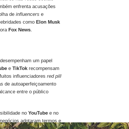
ambém enfrenta acusações
bolha de
influencers
e
elebridades como
Elon Musk
sora
Fox
News
.
al desempenham um papel
ube
e
TikTok
recompensam
Muitos influenciadores
red pill
as de autoaperfeiçoamento
lcance entre o público
sibilidade no
YouTube
e no
negócios adotaram termos e
autoaperfeiçoamento e