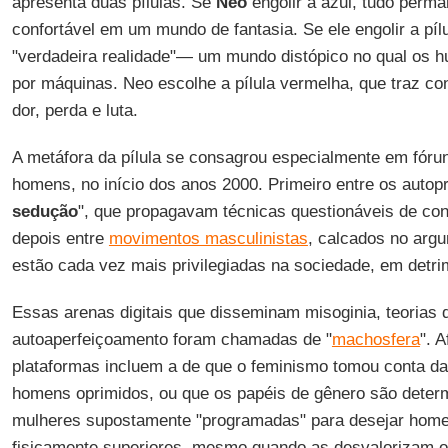
apresenta duas pílulas. Se
Neo
engolir a azul, tudo perm
confortável em um mundo de fantasia. Se ele engolir a píl
"verdadeira realidade"— um mundo distópico no qual os 
por máquinas. Neo escolhe a pílula vermelha, que traz 
dor, perda e luta.
A metáfora da pílula se consagrou especialmente em fór
homens, no início dos anos 2000. Primeiro entre os autop
sedução
", que propagavam técnicas questionáveis de con
depois entre
movimentos masculinistas
, calcados no arg
estão cada vez mais privilegiadas na sociedade, em detr
Essas arenas digitais que disseminam misoginia, teorias 
autoaperfeiçoamento foram chamadas de "
machosfera
". 
plataformas incluem a de que o feminismo tomou conta d
homens oprimidos, ou que os papéis de gênero são deter
mulheres supostamente "programadas" para desejar hom
fisicamente superiores, mesmo quando as desvalorizam ou