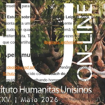
conselhos para alcançar o sucesso.
O
Estudo sobre Autoritarismo de Leipzig 2024
, pesquis
aponta para uma prevalência crescente de atitudes antife
estudo, um quarto da sociedade alemã tem uma visão de
antifeminista. Tais atitudes muitas vezes formam uma pon
que compartilham uma
ideologia antifeminista
.
Apelo mundial
A
ideologia
red pill
tornou-se um fenômeno global. No
Bras
Schutz
, conhecido como "
coach
do Campari
", conquisto
seguidores aconselhando homens a "se darem valor" e se
mulheres abaixo dos 30 e sem filhos, por exemplo. Ele se
conhecido após ter sido denunciado por fazer ameaças de
publicou vídeos de humor satirizando frases ditas pelo
co