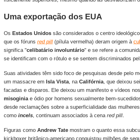
Uma exportação dos EUA
Os
Estados Unidos
são considerados o centro ideológico 
que os fóruns
red pill
(pílula vermelha) deram origem à
cu
significa "
celibatário
involuntário
" e se refere a comunid
se identificam com o rótulo e se sentem discriminados pe
Suas atividades têm sido foco de pesquisas desde pelo 
um massacre em
Isla Vista
, na
Califórnia
, que deixou se
facadas e disparos. Ele deixou um manifesto e vídeos no
misoginia
e ódio por homens sexualmente bem-sucedidos
desde reclamações sobre a superficialidade das mulheres
como
incels
, continuam associados à cena
red pill
.
Figuras como
Andrew Tate
mostram o quanto essa subcult
kickboxer britânico-americano conquistou milhões de segu