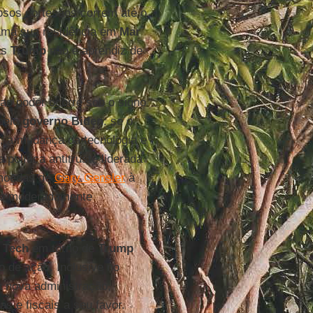
sos cortesãos correm até o
hama sua residência em
Mar
as
Trump
não é aprendiz de
ao poder ocorre sob o signo
 pelo
governo Biden
: se o
, a mudança da tecnologia e
política antitruste liderada
tomoedas de
Gary Gensler
à
ão moderadamente
a
Tech
em torno de
Trump
o de ação. Inclusive no
a nova administração,
as e fiscais a seu favor.