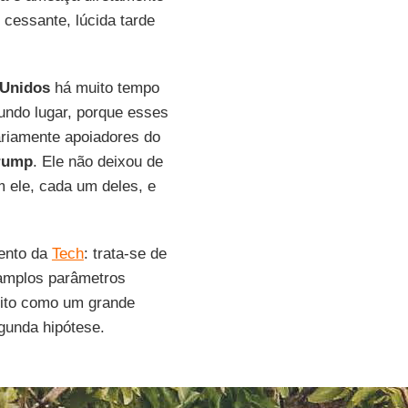
cessante, lúcida tarde
 Unidos
há muito tempo
gundo lugar, porque esses
tariamente apoiadores do
rump
. Ele não deixou de
m ele, cada um deles, e
mento da
Tech
: trata-se de
 amplos parâmetros
rito como um grande
gunda hipótese.