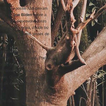
 de sua posse não deixam
cisão de
Joe Biden
sobre a
gia que “os desenvolvedores
cional, economia, saúde ou
s resultados dos testes de
 supervisão sobre os
se não é mais o caso. Pode-
longe de ser sempre
xistenciais que a
olo. Quando se trata da
jo de escapar de qualquer
ção da IA está associado a