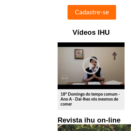
Vídeos IHU
play_circle_outline
18º Domingo do tempo comum -
Ano A - Dai-lhes vós mesmos de
comer
Revista ihu on-line