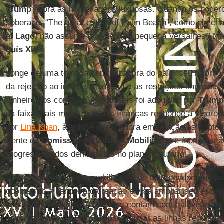
Trump
adora as homenagens luxuosas. Quando os podero
soberano, “The great estate of Palm Beach”, como ele c
el Lago
, não assume o ar de uma pequena Versalhes? M
Luís XIV
.
Longe de uma tomada centralizadora do país, seu retorno 
da rejeição ao intervencionismo e às restrições impostas
dinheiro dos combustíveis fósseis foi adquirido por
Trump
da faixa mais mobilizada das finanças responde à vigorosa 
por
Lina Khan
, à atitude desafiadora em relação às crip
frente da
Comissão de Valores Mobiliários
e à orientaç
progressista dos democratas no plano tributário.
Em outras palavras, a mobilização de empreendedores d
ocorre sob a bandeira da reação e visa ampliar seu escop
cenário internacional, onde eles contam com o ativismo d
principalmente na
Europa
, para mudar as linhas regulatóri