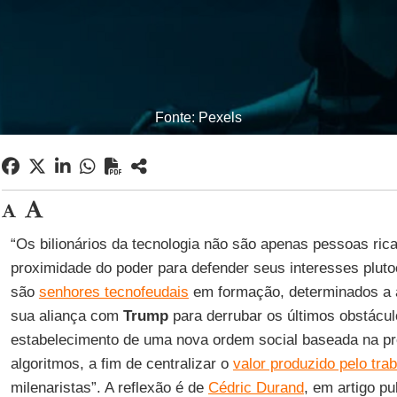
Fonte: Pexels
“Os bilionários da tecnologia não são apenas pessoas ric
proximidade do poder para defender seus interesses plutoc
são
senhores tecnofeudais
em formação, determinados a a
sua aliança com
Trump
para derrubar os últimos obstáculo
estabelecimento de uma nova ordem social baseada na pr
algoritmos, a fim de centralizar o
valor produzido pelo tra
milenaristas”. A reflexão é de
Cédric Durand
, em artigo p