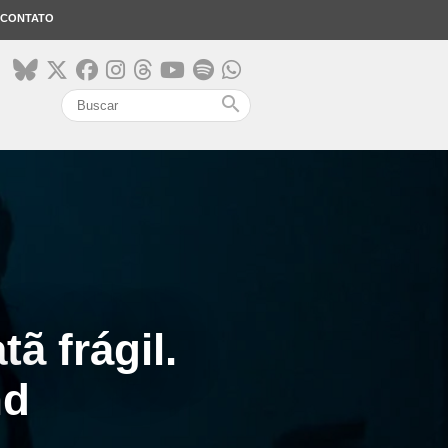
CONTATO
search
ã frágil.
nd