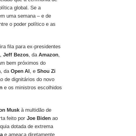
ítica global. Se a
 em uma semana – e de
re o poder político e as
ra fila para ex-presidentes
,
Jeff Bezos
, da
Amazon
,
vam bem próximos do
n
, da
Open AI
, e
Shou Zi
o de dignitários do novo
n
e os ministros escolhidos
on Musk
à multidão de
ta feito por
Joe Biden
ao
rquia dotada de extrema
a
e ameaça diretamente