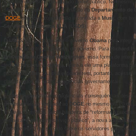
uma forma de subordinação do poder público. No mesmo e
segundo decreto anuncia a criação do
Departamento de E
(
DOGE
service), cuja direção é confiada a
Musk
, com ba
Serviços Digitais dos EUA
(
USDS
).
O
USDS
foi criado durante o governo
Obama
para integra
informação entre os poderes do governo. Para
Richard Pi
Universidade George Washington
, essa forma de integr
federal funcionará, ou seja, “dará a ele uma plataforma pa
recomendações”. A nova entidade tem, portanto, acesso i
classificados de todas as agências governamentais.
É difícil superestimar as potenciais consequências desta
primeira missão confiada ao
DOGE
no mesmo dia 20 de ja
o que isso implica. Sob a bandeira de “reformar o process
restaurar o mérito no serviço público”, a nova administra
controle muito mais rígido sobre os servidores públicos, p