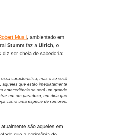
Robert Musil
, ambientado em
eral
Stumm
faz a
Ulrich
, o
 diz ser cheia de sabedoria:
essa característica, mas e se você
, aqueles que estão imediatamente
m antecedência se será um grande
trar em um paradoxo, em diria que
meça como uma espécie de rumores.
atualmente são aqueles em
elado que a cerimônia de