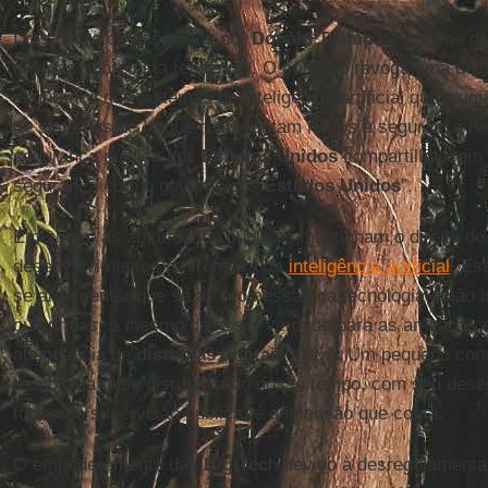
Dois decretos assinados por
Donald Trump
no mesmo dia
dúvidas sobre esta tendência. O primeiro revoga uma de
segurança dos sistemas de inteligência artificial que exi
de sistemas de IA que representam riscos à segurança na
segurança pública dos
Estados Unidos
compartilhassem o
segurança com o governo dos
Estados Unidos
”.
Em suma, as autoridades públicas mantinham o direito de
desenvolvimentos na fronteira da
inteligência artificial
. Es
se argumentar que se as promessas da tecnologia estão 
cumpridas, o mesmo deve ser verdade para as ameaças e
abundância de
distopias digitais
prevê. Um pequeno cons
tecnologia mais disruptiva do nosso tempo, com seu dese
forma de supervisão pública, é a intenção que conta.
O empoderamento das
Big Tec
h devido à desregulamenta