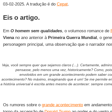
03-02-2025. A tradução é do
Cepat
.
Eis o artigo.
Em
O homem sem qualidades
, o volumoso romance de
Viena
no ano anterior à
Primeira Guerra Mundial
, o gen
personagem principal, uma observação que o narrador nos
Veja, você sempre quer que sejamos claros (…). Certamente, admiro 
pensasse, pelo menos uma vez, historicamente? Como, pois
envolvidos em um grande acontecimento podem saber co
acontecimento? No máximo, imaginando que é um! Se me permite en
a história universal é escrita antes mesmo de acontecer: sempre co
Os rumores sobre o
grande acontecimento
em andamento 
torno da ascensão de
Donald Trump
ao poder e do vento g