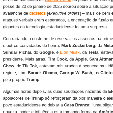
posse de 20 de janeiro de 2025 soprou sobre a situação pol
avalanche de
decretos
[
executive orders
] – mais de cem
ataques verbais eram esperados, a encenação da fusão ent
gigantes da tecnologia estadunidense foi uma surpresa.
Contrariando o costume de reservar os assentos na primei
e outros convidados de honra,
Mark Zuckerberg
, da
Meta
Sundar Pichai
, do
Google
, e
Elon Musk
, da
Tesla
, esta
presidente. Mais atrás,
Tim Cook
, da
Apple
,
Sam Altma
Chew
, do
Tik Tok
, estavam misturados à pequena multidã
regime, com
Barack Obama
,
George W. Bush
, os
Clinto
pelo próprio
Trump
.
Algumas horas depois, as duas saudações nazistas de
El
apoiadores de
Trump
só reforçaram da pior maneira o aler
povo estadunidense ao deixar a
Casa Branca
: “uma oliga
riqueza, poder e influência está tomando forma na
Améric