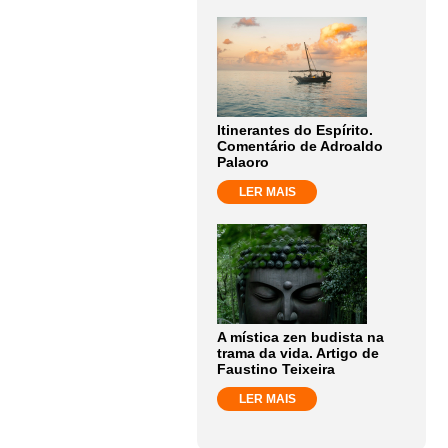
Itinerantes do Espírito.
Comentário de Adroaldo
Palaoro
LER MAIS
A mística zen budista na
trama da vida. Artigo de
Faustino Teixeira
LER MAIS