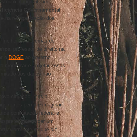
stouro inaugural, um
ficiência Governamental
se na reorganização dos
r melhor os sistemas de
erce
, professor de direito na
ar o
DOGE
ao governo
ra monitorar e projetar essas
limitado aos dados não
 nova situação. Mas a
neiro nos permite imaginar
o de contratação federal e
ção pretende exercer um
articularmente no que diz