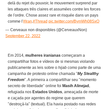
delà du rejet du pouvoir, le mouvement surprend par
les attaques très claires et assumées contre les forces
de l'ordre. Chose assez rare et risquée dans un pays
comme l'
#Iran
.
#Thread
pic.twitter.com/BymWh08SxO
— Cerveaux non disponibles (@CerveauxNon)
September 22, 2022
Em 2014,
mulheres iranianas
começaram a
compartilhar fotos e vídeos de si mesmas violando
publicamente as leis sobre o
hijab
como parte de uma
campanha de protesto online chamada "
My Stealthy
Freedom
". A primeira a compartilhar seu "momento
secreto de liberdade" online foi
Masih Alinejad
,
refugiada nos
Estados Unidos
, ameaçada de morte
e caçada por agentes do regime que querem
"destroçá-la" (textual). Ela havia postado nas redes