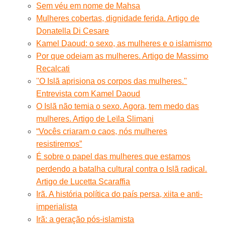
Sem véu em nome de Mahsa
Mulheres cobertas, dignidade ferida. Artigo de
Donatella Di Cesare
Kamel Daoud: o sexo, as mulheres e o islamismo
Por que odeiam as mulheres. Artigo de Massimo
Recalcati
''O Islã aprisiona os corpos das mulheres.''
Entrevista com Kamel Daoud
O Islã não temia o sexo. Agora, tem medo das
mulheres. Artigo de Leïla Slimani
“Vocês criaram o caos, nós mulheres
resistiremos”
É sobre o papel das mulheres que estamos
perdendo a batalha cultural contra o Islã radical.
Artigo de Lucetta Scaraffia
Irã. A história política do país persa, xiita e anti-
imperialista
Irã: a geração pós-islamista