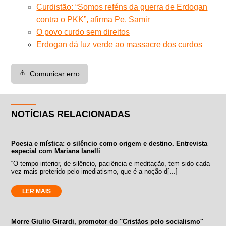
Curdistão: “Somos reféns da guerra de Erdogan
contra o PKK”, afirma Pe. Samir
O povo curdo sem direitos
Erdogan dá luz verde ao massacre dos curdos
⚠️
Comunicar erro
NOTÍCIAS RELACIONADAS
Poesia e mística: o silêncio como origem e destino. Entrevista
especial com Mariana Ianelli
“O tempo interior, de silêncio, paciência e meditação, tem sido cada
vez mais preterido pelo imediatismo, que é a noção d[...]
LER MAIS
Morre Giulio Girardi, promotor do ''Cristãos pelo socialismo''