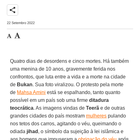
share
22 Setembro 2022
Quatro dias de desordens e cinco mortes. Há também
uma menina de 10 anos, gravemente ferida nos
confrontos, que luta entre a vida e a morte na cidade
de
Bukan
. Sua foto viralizou. O protesto pela morte
de
Mahsa Amini
está se espalhando, tanto quanto
possível em um país sob uma firme
ditadura
teocrática
. As imagens vindas de
Teerã
e de outras
grandes cidades do país mostram
mulheres
pulando
nos tetos dos carros, agitando o véu, queimando o
odiada
jihad
, o símbolo da sujeição à lei islâmica e
aos homens que impuseram a
obrigação do véu
após