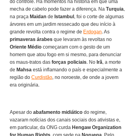
do controle. Há momentos na história em que uma
mecha de cabelo pode fazer a diferença. Na
Turquia
,
na praça
Maidan
de
Istambul
, foi o corte de algumas
árvores em um jardim ressecado que deu início à
grande revolta contra o regime de
Erdogan
. As
primaveras árabes
que levaram às revoltas no
Oriente Médio
começaram com o gesto de um
homem que atou fogo em si mesmo, para denunciar
os maus-tratos das
forças policiais
. No
Irã
, a morte
de
Mahsa
está inflamando o país e especialmente a
região do
Curdistão
, no noroeste, de onde a jovem
era originária.
Apesar do
abafamento midiático
do regime,
vazaram notícias dos canais sociais dos ativistas e,
em particular, da ONG curda
Hengaw Organization
for Human Rights
, com sede na
Noruega
. Pelo