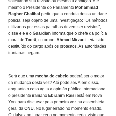
solicitando sua revisão ou mesmo a abolição. Até
mesmo o Presidente do Parlamento
Mohammad
Bagher Ghalibaf
pediu que a conduta dessa unidade
policial seja objeto de uma investigação: "Os métodos
utilizados por essas patrulhas devem ser revistos",
disse ele e o
Guardian
informa que o chefe da polícia
moral de
Teerã
, o coronel
Ahmed Mirzaei
, teria sido
destituído do cargo após os protestos. As autoridades
iranianas negam.
Será que uma
mecha de cabelo
poderá ser o motor
da mudança desta vez? Até pode ser. Além disso,
enquanto o caso agita a opinião pública internacional,
o presidente iraniano
Ebrahim Raisi
está em Nova
York para discursar pela primeira vez na assembleia
geral da
ONU
. No lugar errado no momento errado.
Ou talvez no lugar certo no momento certo, visto que