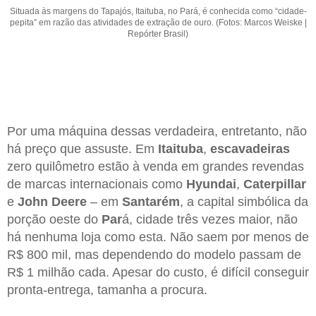
Situada às margens do Tapajós, Itaituba, no Pará, é conhecida como “cidade-
pepita” em razão das atividades de extração de ouro. (Fotos: Marcos Weiske |
Repórter Brasil)
Por uma máquina dessas verdadeira, entretanto, não
há preço que assuste. Em
Itaituba
,
escavadeiras
zero quilômetro estão à venda em grandes revendas
de marcas internacionais como
Hyundai
,
Caterpillar
e
John Deere
– em
Santarém
, a capital simbólica da
porção oeste do
Par
á, cidade três vezes maior, não
há nenhuma loja como esta. Não saem por menos de
R$ 800 mil, mas dependendo do modelo passam de
R$ 1 milhão cada. Apesar do custo, é difícil conseguir
pronta-entrega, tamanha a procura.