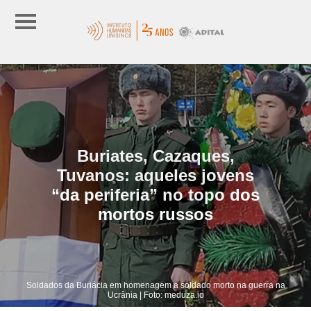
Buriates, Cazaques,
Tuvanos: aqueles jovens
“da periferia” no topo dos
mortos russos
Soldados da Buriácia em homenagem a soldado morto na guerra na
Ucrânia | Foto: meduza.io