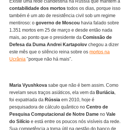
Existe uma rede clandestina na Rússia que mantém a
contabilidade dos mortos
todos os dias, porque isso
também é um ato de resistência civil sob um regime
mentiroso: o
governo de Moscou
havia falado sobre
1.351 mortos em 25 de março e desde então nada
mais, ao ponto que o presidente da
Comissão de
Defesa da Duma
Andrei Kartapolov
chegou a dizer
este mês que o silêncio reina sobre os
mortos na
Ucrânia
"porque não há mais".
Maria Vyushkova
sabe que não é bem assim. Como
revelam seus traços asiáticos, ela vem da
Buriácia
,
foi expatriada da
Rússia
em 2010, hoje é
pesquisadora de cálculo quântico no
Centro de
Pesquisa Computacional de Notre Dame
no
Vale
do Silício
e está entre os poucos nós visíveis da rede.
Sua competência a torna útil na gestão do banco de