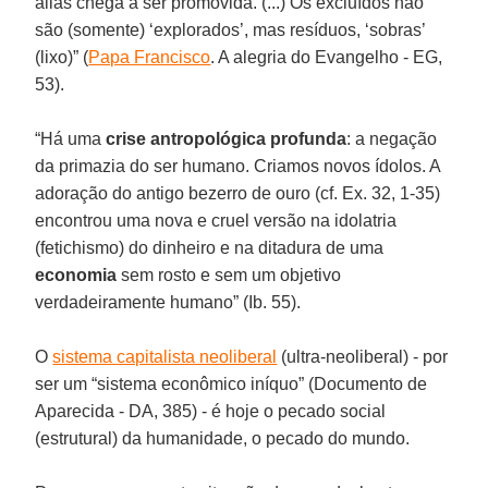
aliás chega a ser promovida. (...) Os excluídos não
são (somente) ‘explorados’, mas resíduos, ‘sobras’
(lixo)” (
Papa Francisco
. A alegria do Evangelho - EG,
53).
“Há uma
crise antropológica profunda
: a negação
da primazia do ser humano. Criamos novos ídolos. A
adoração do antigo bezerro de ouro (cf. Ex. 32, 1-35)
encontrou uma nova e cruel versão na idolatria
(fetichismo) do dinheiro e na ditadura de uma
economia
sem rosto e sem um objetivo
verdadeiramente humano” (Ib. 55).
O
sistema capitalista neoliberal
(ultra-neoliberal) - por
ser um “sistema econômico iníquo” (Documento de
Aparecida - DA, 385) - é hoje o pecado social
(estrutural) da humanidade, o pecado do mundo.