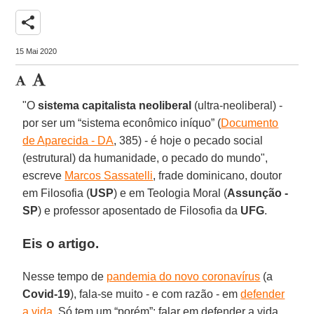
share
15 Mai 2020
"O
sistema capitalista neoliberal
(ultra-neoliberal) -
por ser um “sistema econômico iníquo” (
Documento
de Aparecida - DA
, 385) - é hoje o pecado social
(estrutural) da humanidade, o pecado do mundo",
escreve
Marcos Sassatelli
, frade dominicano, doutor
em Filosofia (
USP
) e em Teologia Moral (
Assunção -
SP
) e professor aposentado de Filosofia da
UFG
.
Eis o artigo.
Nesse tempo de
pandemia do novo coronavírus
(a
Covid-19
), fala-se muito - e com razão - em
defender
a vida
. Só tem um “porém”: falar em defender a vida