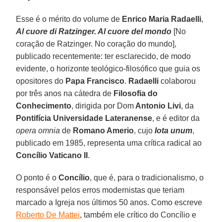
Esse é o mérito do volume de
Enrico Maria Radaelli
,
Al cuore di Ratzinger. Al cuore del mondo
[No
coração de Ratzinger. No coração do mundo],
publicado recentemente: ter esclarecido, de modo
evidente, o horizonte teológico-filosófico que guia os
opositores do
Papa Francisco
.
Radaelli
colaborou
por três anos na cátedra de
Filosofia do
Conhecimento
, dirigida por Dom
Antonio Livi
, da
Pontifícia Universidade Lateranense
, e é editor da
opera omnia
de
Romano Amerio
, cujo
Iota unum
,
publicado em 1985, representa uma crítica radical ao
Concílio Vaticano II
.
O ponto é o
Concílio
, que é, para o tradicionalismo, o
responsável pelos erros modernistas que teriam
marcado a Igreja nos últimos 50 anos. Como escreve
Roberto De Mattei
, também ele crítico do Concílio e