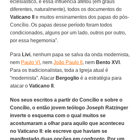
eclesiástico, e essa influência afetou (em graus
diferentes, naturalmente), todos os documentos do
Vaticano II
e muitos ensinamentos dos papas do pós-
Concílio. Os papas desse período foram todos
condicionados, alguns por um lado, outros por outro,
por essa hegemonia”.
Para
Livi
, nenhum papa se salva da onda modernista,
nem
Paulo VI
, nem
João Paulo II
, nem
Bento XVI
.
Para os tradicionalistas, toda a Igreja atual é
“modernista”. Atacar
Bergoglio
é a estratégia para
atacar o
Vaticano II
.
Nos seus escritos a partir do Concílio e sobre o
Concílio, o então jovem teólogo Joseph Ratzinger
inverte o esquema com o qual muitos se
acostumaram a olhar para aquilo que aconteceu
no Vaticano II: ele escreve que haviam se
manifestado duas opções em confronto. Por um