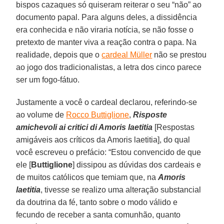
bispos cazaques só quiseram reiterar o seu “não” ao
documento papal. Para alguns deles, a dissidência
era conhecida e não viraria notícia, se não fosse o
pretexto de manter viva a reação contra o papa. Na
realidade, depois que o
cardeal Müller
não se prestou
ao jogo dos tradicionalistas, a letra dos cinco parece
ser um fogo-fátuo.
Justamente a você o cardeal declarou, referindo-se
ao volume de
Rocco Buttiglione
,
Risposte
amichevoli ai critici di Amoris laetitia
[Respostas
amigáveis aos críticos da Amoris laetitia], do qual
você escreveu o prefácio: “Estou convencido de que
ele [
Buttiglione
] dissipou as dúvidas dos cardeais e
de muitos católicos que temiam que, na
Amoris
laetitia
, tivesse se realizo uma alteração substancial
da doutrina da fé, tanto sobre o modo válido e
fecundo de receber a santa comunhão, quanto