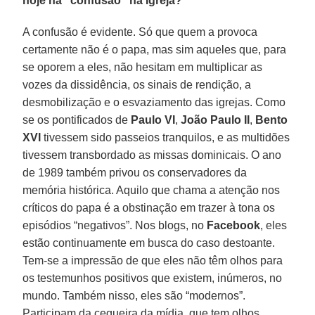
hoje há “confusão” na Igreja?
A confusão é evidente. Só que quem a provoca
certamente não é o papa, mas sim aqueles que, para
se oporem a eles, não hesitam em multiplicar as
vozes da dissidência, os sinais de rendição, a
desmobilização e o esvaziamento das igrejas. Como
se os pontificados de
Paulo VI
,
João Paulo II
,
Bento
XVI
tivessem sido passeios tranquilos, e as multidões
tivessem transbordado as missas dominicais. O ano
de 1989 também privou os conservadores da
memória histórica. Aquilo que chama a atenção nos
críticos do papa é a obstinação em trazer à tona os
episódios “negativos”. Nos blogs, no
Facebook
, eles
estão continuamente em busca do caso destoante.
Tem-se a impressão de que eles não têm olhos para
os testemunhos positivos que existem, inúmeros, no
mundo. Também nisso, eles são “modernos”.
Participam da cegueira da mídia, que tem olhos