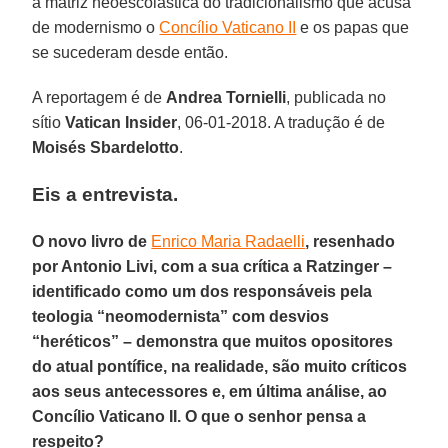
a matriz neoescolástica do tradicionalismo que acusa
de modernismo o
Concílio Vaticano II
e os papas que
se sucederam desde então.
A reportagem é de
Andrea Tornielli
, publicada no
sítio
Vatican Insider
, 06-01-2018. A tradução é de
Moisés Sbardelotto
.
Eis a entrevista.
O novo livro de
Enrico Maria Radaelli
, resenhado
por Antonio Livi, com a sua crítica a Ratzinger –
identificado como um dos responsáveis pela
teologia “neomodernista” com desvios
“heréticos” – demonstra que muitos opositores
do atual pontífice, na realidade, são muito críticos
aos seus antecessores e, em última análise, ao
Concílio Vaticano II. O que o senhor pensa a
respeito?