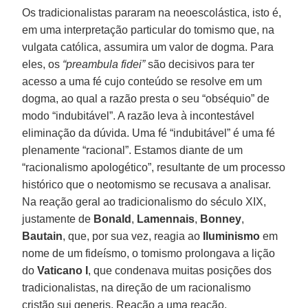
Os tradicionalistas pararam na neoescolástica, isto é,
em uma interpretação particular do tomismo que, na
vulgata católica, assumira um valor de dogma. Para
eles, os
“preambula fidei”
são decisivos para ter
acesso a uma fé cujo conteúdo se resolve em um
dogma, ao qual a razão presta o seu “obséquio” de
modo “indubitável”. A razão leva à incontestável
eliminação da dúvida. Uma fé “indubitável” é uma fé
plenamente “racional”. Estamos diante de um
“racionalismo apologético”, resultante de um processo
histórico que o neotomismo se recusava a analisar.
Na reação geral ao tradicionalismo do século XIX,
justamente de
Bonald
,
Lamennais
,
Bonney
,
Bautain
, que, por sua vez, reagia ao
Iluminismo
em
nome de um fideísmo, o tomismo prolongava a lição
do
Vaticano I
, que condenava muitas posições dos
tradicionalistas, na direção de um racionalismo
cristão sui generis. Reação a uma reação,