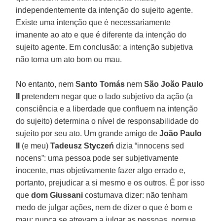
independentemente da intenção do sujeito agente.
Existe uma intenção que é necessariamente
imanente ao ato e que é diferente da intenção do
sujeito agente. Em conclusão: a intenção subjetiva
não torna um ato bom ou mau.
No entanto, nem
Santo Tomás
nem
São João Paulo
II
pretendem negar que o lado subjetivo da ação (a
consciência e a liberdade que confluem na intenção
do sujeito) determina o nível de responsabilidade do
sujeito por seu ato. Um grande amigo de
João Paulo
II
(e meu)
Tadeusz Styczeń
dizia “innocens sed
nocens”: uma pessoa pode ser subjetivamente
inocente, mas objetivamente fazer algo errado e,
portanto, prejudicar a si mesmo e os outros. É por isso
que
dom Giussani
costumava dizer: não tenham
medo de julgar ações, nem de dizer o que é bom e
mau; nunca se atrevam a julgar as pessoas, porque