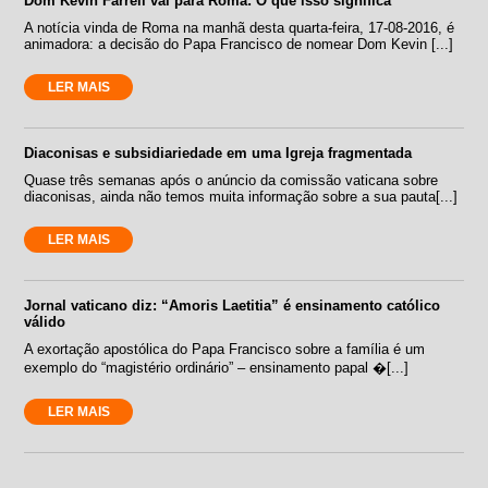
Dom Kevin Farrell vai para Roma: O que isso significa
A notícia vinda de Roma na manhã desta quarta-feira, 17-08-2016, é
animadora: a decisão do Papa Francisco de nomear Dom Kevin [...]
LER MAIS
Diaconisas e subsidiariedade em uma Igreja fragmentada
Quase três semanas após o anúncio da comissão vaticana sobre
diaconisas, ainda não temos muita informação sobre a sua pauta[...]
LER MAIS
Jornal vaticano diz: “Amoris Laetitia” é ensinamento católico
válido
A exortação apostólica do Papa Francisco sobre a família é um
exemplo do “magistério ordinário” – ensinamento papal �[...]
LER MAIS