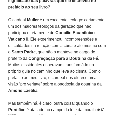
significado das palavras que ele escreveu no
prefácio ao seu livro?
O cardeal
Müller
é um excelente teólogo; certamente
um dos maiores teólogos da geração que não
participou diretamente do
Concílio Ecumênico
Vaticano II
. Ele experimentou incompreensões e
dificuldades na relação com a cúria e até mesmo com
o
Santo Padre
, que não o manteve no cargo de
prefeito da
Congregação para a Doutrina da Fé
.
Muitos dissidentes esperavam transformá-lo no
próprio guia no caminho que leva ao cisma. Com o
prefácio ao meu livro, o cardeal nos oferece uma
visão “pro veritate” sobre a ortodoxia da doutrina da
Amoris Laetitia
.
Mas também há, é claro, outra coisa: quando o
Pontífice
é atacado no campo da fé e da moral cristã,