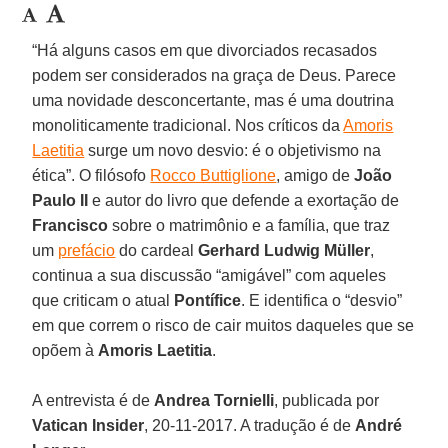
“Há alguns casos em que divorciados recasados
podem ser considerados na graça de Deus. Parece
uma novidade desconcertante, mas é uma doutrina
monoliticamente tradicional. Nos críticos da
Amoris
Laetitia
surge um novo desvio: é o objetivismo na
ética”. O filósofo
Rocco Buttiglione
, amigo de
João
Paulo II
e autor do livro que defende a exortação de
Francisco
sobre o matrimônio e a família, que traz
um
prefácio
do cardeal
Gerhard Ludwig Müller
,
continua a sua discussão “amigável” com aqueles
que criticam o atual
Pontífice
. E identifica o “desvio”
em que correm o risco de cair muitos daqueles que se
opõem à
Amoris Laetitia
.
A entrevista é de
Andrea Tornielli
, publicada por
Vatican Insider
, 20-11-2017. A tradução é de
André