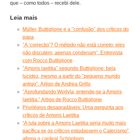
que – como todos – recebi dele.
Leia mais
Müller, Buttiglione e a ''confusão'' dos críticos do
papa
"A ‘correctio’? O método não está correto: eles
não discutem, apenas condenam". Entrevista
com Rocco Buttiglione
"Amoris laetitia" segundo Buttiglione: bela
lucidez, mesmo a partir do "pequeno mundo
antigo". Artigo de Andrea Grillo
"Aprofundando Wojtyla, entende-se a Amoris
laetitia." Artigo de Rocco Buttiglione
Privilégios desagradáveis: Uma pergunta aos
críticos de Amoris Laetitia
“A luta sobre a Amoris Laetitia seria muito mais
pacífica se os críticos estudassem o Catecismo”,
afirma o cardeal Schönborn