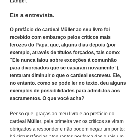
Lange
r.
Eis a entrevista.
O prefácio do cardeal Müller ao seu livro foi
recebido com embaraço pelos críticos mais
ferozes do Papa, que, alguns dias depois (por
exemplo, através de títulos forçados, tais como:
“Ele nunca falou sobre exceções à comunhão
para divorciados que se casaram novamente”),
tentaram diminuir o que o cardeal escreveu. Ele,
no entanto, como se pode ler no texto, deu alguns
exemplos de possibilidades para admiti-los aos
sacramentos. O que você acha?
Penso que, graças ao meu livro e ao prefácio do
cardeal
Müller
, pela primeira vez os críticos se viram
obrigados a responder e não podem negar um ponto:
há circunstâncias atenuantes por força das quais um