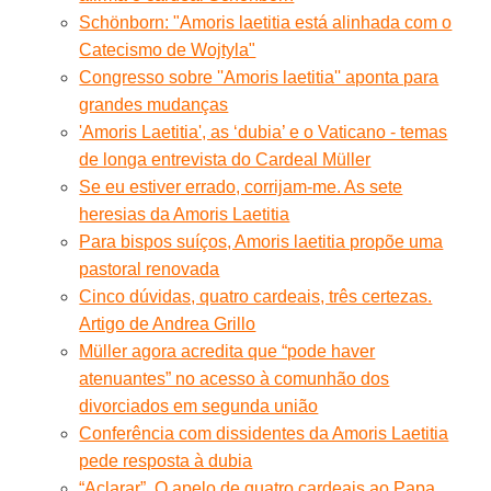
Schönborn: "Amoris laetitia está alinhada com o
Catecismo de Wojtyla"
Congresso sobre ''Amoris laetitia'' aponta para
grandes mudanças
'Amoris Laetitia', as ‘dubia’ e o Vaticano - temas
de longa entrevista do Cardeal Müller
Se eu estiver errado, corrijam-me. As sete
heresias da Amoris Laetitia
Para bispos suíços, Amoris laetitia propõe uma
pastoral renovada
Cinco dúvidas, quatro cardeais, três certezas.
Artigo de Andrea Grillo
Müller agora acredita que “pode haver
atenuantes” no acesso à comunhão dos
divorciados em segunda união
Conferência com dissidentes da Amoris Laetitia
pede resposta à dubia
“Aclarar”. O apelo de quatro cardeais ao Papa