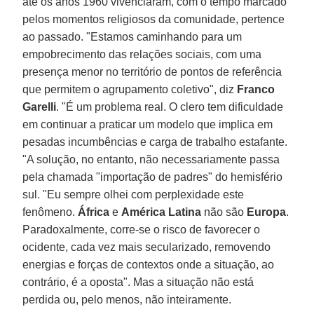
até os anos 1960 vivenciaram, com o tempo marcado
pelos momentos religiosos da comunidade, pertence
ao passado. "Estamos caminhando para um
empobrecimento das relações sociais, com uma
presença menor no território de pontos de referência
que permitem o agrupamento coletivo", diz
Franco
Garelli
. "É um problema real. O clero tem dificuldade
em continuar a praticar um modelo que implica em
pesadas incumbências e carga de trabalho estafante.
"A solução, no entanto, não necessariamente passa
pela chamada "importação de padres" do hemisfério
sul. "Eu sempre olhei com perplexidade este
fenômeno.
África
e
América Latina
não são
Europa
.
Paradoxalmente, corre-se o risco de favorecer o
ocidente, cada vez mais secularizado, removendo
energias e forças de contextos onde a situação, ao
contrário, é a oposta". Mas a situação não está
perdida ou, pelo menos, não inteiramente.