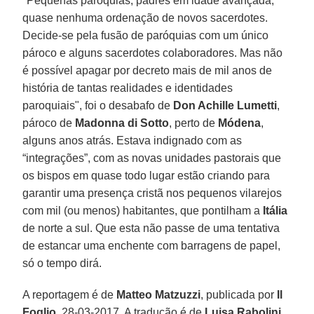
"Pequenas paróquias, padres em idade avançada,
quase nenhuma ordenação de novos sacerdotes.
Decide-se pela fusão de paróquias com um único
pároco e alguns sacerdotes colaboradores. Mas não
é possível apagar por decreto mais de mil anos de
história de tantas realidades e identidades
paroquiais", foi o desabafo de
Don Achille Lumetti
,
pároco de
Madonna di Sotto
, perto de
Módena
,
alguns anos atrás. Estava indignado com as
“integrações”, com as novas unidades pastorais que
os bispos em quase todo lugar estão criando para
garantir uma presença cristã nos pequenos vilarejos
com mil (ou menos) habitantes, que pontilham a
Itália
de norte a sul. Que esta não passe de uma tentativa
de estancar uma enchente com barragens de papel,
só o tempo dirá.
A reportagem é de
Matteo Matzuzzi
, publicada por
Il
Foglio
, 28-03-2017. A tradução é de
Luisa Rabolini
.