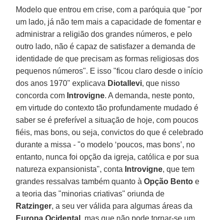
Modelo que entrou em crise, com a paróquia que "por
um lado, já não tem mais a capacidade de fomentar e
administrar a religião dos grandes números, e pelo
outro lado, não é capaz de satisfazer a demanda de
identidade de que precisam as formas religiosas dos
pequenos números". E isso "ficou claro desde o início
dos anos 1970" explicava
Diotallevi
, que nisso
concorda com
Introvigne
. A demanda, neste ponto,
em virtude do contexto tão profundamente mudado é
saber se é preferível a situação de hoje, com poucos
fiéis, mas bons, ou seja, convictos do que é celebrado
durante a missa - "o modelo ‘poucos, mas bons’, no
entanto, nunca foi opção da igreja, católica e por sua
natureza expansionista", conta
Introvigne
, que tem
grandes ressalvas também quanto à
Opção Bento
e
a teoria das "minorias criativas" oriunda de
Ratzinger
, a seu ver válida para algumas áreas da
Europa Ocidental
, mas que não pode tornar-se um