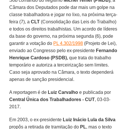
Sob comando do ilegítimo
Michel Temer (PMDB)
, a
Câmara dos Deputados pode dar mais um golpe na
classe trabalhadora e jogar no lixo, na próxima terça-
feira (7), a
CLT
(Consolidação das Leis do Trabalho)
e todos os direitos trabalhistas. Um acordo de líderes
da base do governo, na próxima segunda (6), pode
garantir a votação do
PL 4.302/1998
(Projeto de Lei),
enviado ao Congresso pelo ex-presidente
Fernando
Henrique Cardoso (PSDB),
que trata do trabalho
temporário e autoriza a terceirização sem limites.
Caso seja aprovado na Câmara, o texto dependerá
apenas de sanção presidencial.
A reportagem é de
Luiz Carvalho
e publicada por
Central Única dos Trabalhadores - CUT
, 03-03-
2017.
Em 2003, o ex-presidente
Luiz Inácio Lula da Silva
propôs a retirada de tramitação do
PL
, mas o texto