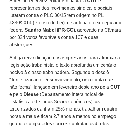
Antes do PL 4.302 entrar em pauta, a
CUT
e
representantes dos movimentos sindical e sociais
lutaram contra o PLC 30/15 tem origem no PL
4330/2014 (Projeto de Lei), de autoria do ex-deputado
federal
Sandro Mabel (PR-GO),
aprovado na Câmara
por 324 votos favoráveis contra 137 e duas
abstenções.
Antiga reivindicação dos empresários para afrouxar a
legislação trabalhista, o texto aprofunda um cenário
nocivo á classe trabalhadora. Segundo o dossiê
“Terceirização e Desenvolvimento, uma conta que
não fecha”, lançado em fevereiro deste ano pela
CUT
e pelo
Dieese
(Departamento Intersindical de
Estatística e Estudos Socioeconômicos), os
terceirizados ganham 25% menos, trabalham quatro
horas a mais e ficam 2,7 anos a menos no emprego
quando comparados com os contratados diretos.