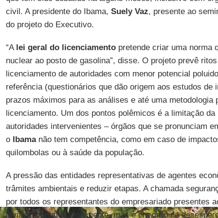
civil. A presidente do Ibama,
Suely Vaz
, presente ao semi
do projeto do Executivo.
“A
lei geral do licenciamento
pretende criar uma norma 
nuclear ao posto de gasolina”, disse. O projeto prevê ritos
licenciamento de autoridades com menor potencial poluidor
referência (questionários que dão origem aos estudos de i
prazos máximos para as análises e até uma metodologia 
licenciamento. Um dos pontos polêmicos é a limitação da 
autoridades intervenientes – órgãos que se pronunciam e
o
Ibama
não tem competência, como em caso de impactos
quilombolas ou à saúde da população.
A pressão das entidades representativas de agentes econ
trâmites ambientais e reduzir etapas. A chamada seguranç
por todos os representantes do empresariado presentes a
inviável constitucionalmente, mas é um grito de desespe