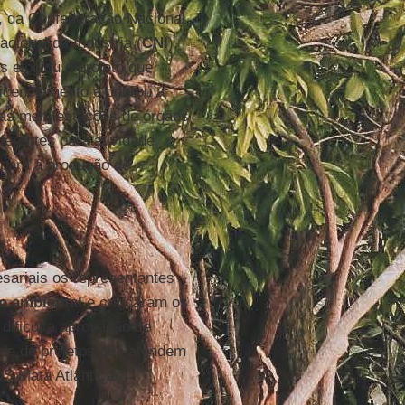
, da Confederação Nacional
cional da Indústria (
CNI
),
s elogiou o projeto que
licenciamento e cobrou a
das manifestações de órgãos
ferentes para atividade
para a produção de
esariais os representantes
o ambiental
e criticaram os
dificulta aprovação de
dade de projetos que atendem
OS Mata Atlântica.