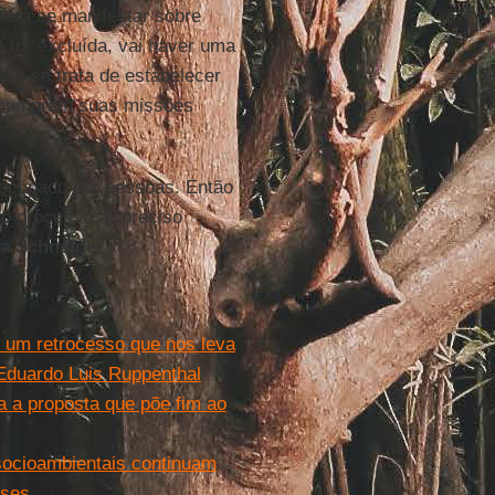
para se manifestar sobre
 for excluída, vai haver uma
Não se trata de estabelecer
s cumpram suas missões
 ocupado por pessoas. Então
no processo. É preciso
a Schneider
.
: um retrocesso que nos leva
 Eduardo Luis Ruppenthal
 a proposta que põe fim ao
 socioambientais continuam
eses