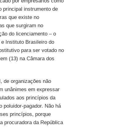
acado por empresários como
 principal instrumento de
ras que existe no
tas que surgiram no
ção do licenciamento – o
 Instituto Brasileiro do
bstitutivo para ser votado no
ntem (13) na Câmara dos
l, de organizações não
am unânimes em expressar
lados aos princípios da
o poluidor-pagador. Não há
ses princípios, porque
 a procuradora da República