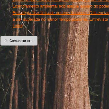
Licenciamento ambiental sob ataque severo do pode
Estratégia brasileira de desenvolvimento: O licenci
a ser superada no menor tempo possível. Entrevista 
Latini
⚠️
Comunicar erro