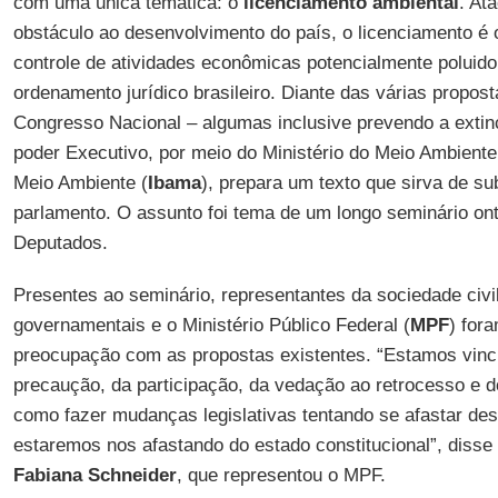
com uma única temática: o
licenciamento ambiental
. At
obstáculo ao desenvolvimento do país, o licenciamento é o
controle de atividades econômicas potencialmente poluido
ordenamento jurídico brasileiro. Diante das várias propos
Congresso Nacional – algumas inclusive prevendo a extin
poder Executivo, por meio do Ministério do Meio Ambiente e
Meio Ambiente (
Ibama
), prepara um texto que sirva de su
parlamento. O assunto foi tema de um longo seminário o
Deputados.
Presentes ao seminário, representantes da sociedade civi
governamentais e o Ministério Público Federal (
MPF
) for
preocupação com as propostas existentes. “Estamos vincu
precaução, da participação, da vedação ao retrocesso e d
como fazer mudanças legislativas tentando se afastar des
estaremos nos afastando do estado constitucional”, disse
Fabiana Schneider
, que representou o MPF.