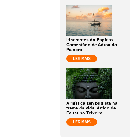
Itinerantes do Espírito.
Comentário de Adroaldo
Palaoro
LER MAIS
A mística zen budista na
trama da vida. Artigo de
Faustino Teixeira
LER MAIS