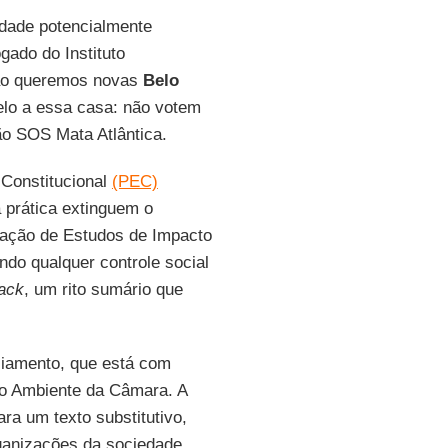
idade potencialmente
gado do Instituto
ão queremos novas
Belo
elo a essa casa: não votem
ão SOS Mata Atlântica.
 Constitucional
(PEC)
 prática extinguem o
ntação de Estudos de Impacto
do qualquer controle social
rack
, um rito sumário que
nciamento, que está com
eio Ambiente da Câmara. A
ra um texto substitutivo,
ganizações da sociedade