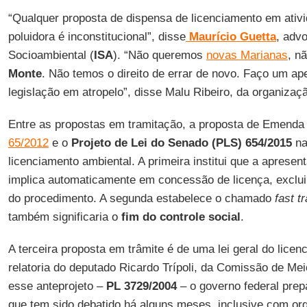
“Qualquer proposta de dispensa de licenciamento em ativ
poluidora é inconstitucional”, disse
Maurício Guetta
, advo
Socioambiental (
ISA
). “Não queremos
novas Marianas
, n
Monte
. Não temos o direito de errar de novo. Faço um ap
legislação em atropelo”, disse Malu Ribeiro, da organizaç
Entre as propostas em tramitação, a proposta de Emenda
65/2012
e o
Projeto de Lei do Senado (PLS) 654/2015
na
licenciamento ambiental. A primeira institui que a aprese
implica automaticamente em concessão de licença, excluin
do procedimento. A segunda estabelece o chamado
fast t
também significaria o
fim do controle social
.
A terceira proposta em trâmite é de uma lei geral do lice
relatoria do deputado Ricardo Trípoli, da Comissão de M
esse anteprojeto –
PL 3729/2004
– o governo federal prepa
que tem sido debatido há alguns meses, inclusive com or