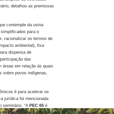
nário, detalhou as premissas
que contemple da usina
 simplificados para o
, racionalizar os termos de
mpacto ambiental), fixa
para dispensa de
participação das
m áreas em relação às quais
 sobre povos indígenas,
ômicos é para acelerar os
a jurídica foi mencionada
o seminário. “A
PEC 65
é
ro de quem quer empreender