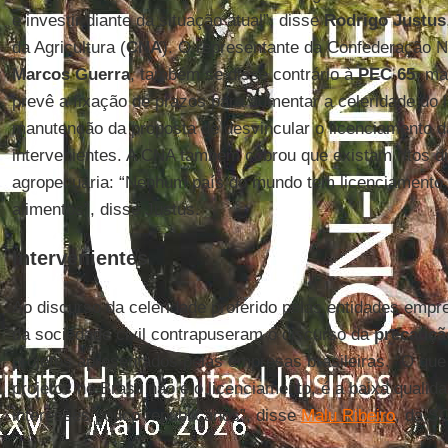
e investir diante da situação atual”, disse
Rodrigo Justus
da Agricultura (
CNA
). O representante da Confederação Na
Marcos Guerra
, também se disse contrário à
PEC 65
, ma
prevê a fixação de prazos para aumentar a celeridade do 
manutenção da proposta de desvincular o licenciamento 
intervenientes. A CNA também cobrou que existam ritos di
agropecuária: “Nenhum país do mundo tem licenciamento 
alimentos”, disse Justus.
Intervenientes
Ao discurso da celeridade proferido pelas entidades empr
da sociedade civil contrapuseram o discurso da
precauçã
projetos apresentados pelas empresas brasileiras. “O que 
projetos no Brasil não é o licenciamento, é a baixa quali
interesses pouco republicanos”, disse
Malu Ribeiro
, da S