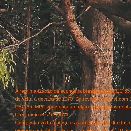
“
Ibama
e órgãos estaduais não têm competência jurídica 
impactos em terras indígenas. Se a manifestação da Funai
corrida ao Judiciário, gerando mais insegurança jurídica. 
prazos, se trata de dar condições para que esses órgão
institucionais”, disse
Maurício Guetta
, do ISA.
“Não existe metro quadrado na
Amazônia
que não esteja
não se pode afastar a posição dos órgãos intervenientes 
respeitar os direitos dos povos tradicionais”, disse
Fabian
Leia mais...
A reprimarização da economia brasileira e a PEC 65
de volta à década de 1970. Entrevista especial com
PEC 65: MPF apresenta ao relator argumentos contra
licenciamento ambiental
Congresso volta à ativa; e as ameaças aos direitos
Governo quer liberar licença ambiental em até 10 m