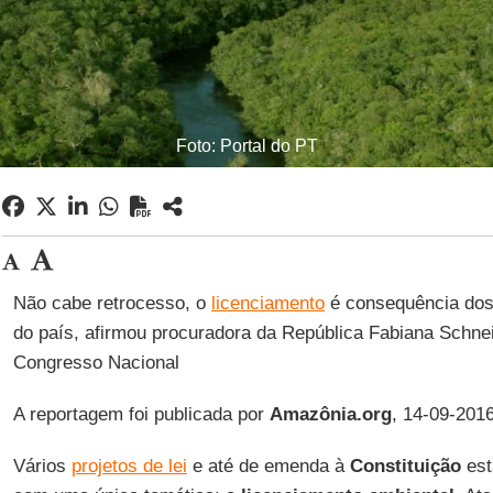
Foto: Portal do PT
Não cabe retrocesso, o
licenciamento
é consequência dos 
do país, afirmou procuradora da República Fabiana Schne
Congresso Nacional
A reportagem foi publicada por
Amazônia.org
, 14-09-2016
Vários
projetos de lei
e até de emenda à
Constituição
est