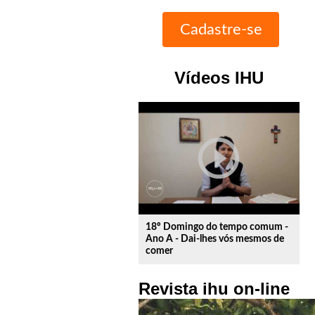
Vídeos IHU
play_circle_outline
18º Domingo do tempo comum -
Ano A - Dai-lhes vós mesmos de
comer
Revista ihu on-line