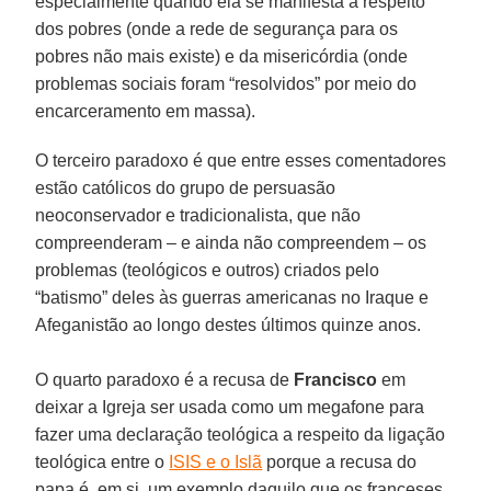
especialmente quando ela se manifesta a respeito
dos pobres (onde a rede de segurança para os
pobres não mais existe) e da misericórdia (onde
problemas sociais foram “resolvidos” por meio do
encarceramento em massa).
O terceiro paradoxo é que entre esses comentadores
estão católicos do grupo de persuasão
neoconservador e tradicionalista, que não
compreenderam – e ainda não compreendem – os
problemas (teológicos e outros) criados pelo
“batismo” deles às guerras americanas no Iraque e
Afeganistão ao longo destes últimos quinze anos.
O quarto paradoxo é a recusa de
Francisco
em
deixar a Igreja ser usada como um megafone para
fazer uma declaração teológica a respeito da ligação
teológica entre o
ISIS e o Islã
porque a recusa do
papa é, em si, um exemplo daquilo que os franceses