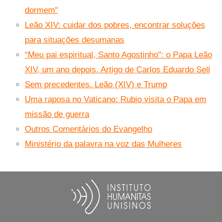
dormem"
Leão XIV: cuidar dos pobres, encontrar soluções
para situações desumanas
“Meu pai espiritual, Santo Agostinho": o Papa Leão
XIV, um ano depois. Artigo de Carlos Eduardo Sell
Sem precedentes. Leão (XIV) e Trump
Uma raposa no Vaticano: Rubio visita o Papa em
missão de guerra
Outros Comentários do Evangelho
Ministério da palavra na voz das Mulheres